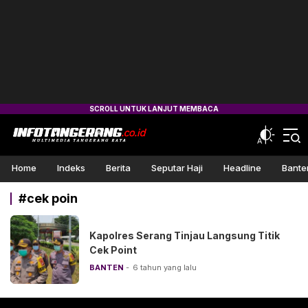
Info Tangerang
Multimedia Tangerang Raya
Home
Indeks
Berita
Seputar Haji
Headline
Bante
#cek poin
Kapolres Serang Tinjau Langsung Titik
Cek Point
BANTEN
6 tahun yang lalu