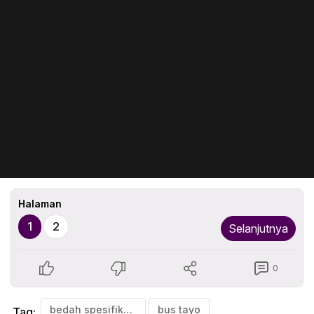
Halaman
1
2
Selanjutnya
0
bedah spesifikasi
bus tayo
Tag: