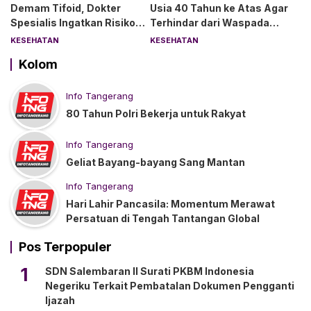
Demam Tifoid, Dokter
Usia 40 Tahun ke Atas Agar
Spesialis Ingatkan Risiko
Terhindar dari Waspada
Kebocoran Usus
“Angin Duduk”
KESEHATAN
KESEHATAN
Kolom
Info Tangerang
80 Tahun Polri Bekerja untuk Rakyat
Info Tangerang
Geliat Bayang-bayang Sang Mantan
Info Tangerang
Hari Lahir Pancasila: Momentum Merawat
Persatuan di Tengah Tantangan Global
Pos Terpopuler
1
SDN Salembaran II Surati PKBM Indonesia
Negeriku Terkait Pembatalan Dokumen Pengganti
Ijazah