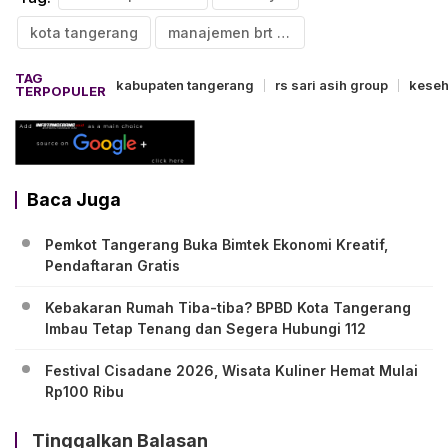
kota tangerang
manajemen brt lokal
TAG
kabupaten tangerang
rs sari asih group
keseh
TERPOPULER
Baca Juga
Pemkot Tangerang Buka Bimtek Ekonomi Kreatif,
Pendaftaran Gratis
Kebakaran Rumah Tiba-tiba? BPBD Kota Tangerang
Imbau Tetap Tenang dan Segera Hubungi 112
Festival Cisadane 2026, Wisata Kuliner Hemat Mulai
Rp100 Ribu
Tinggalkan Balasan