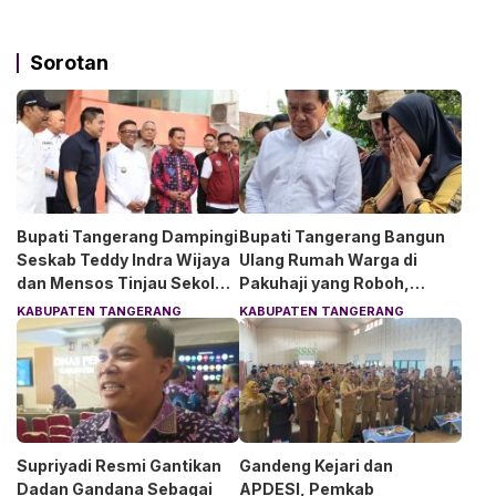
Sorotan
Bupati Tangerang Dampingi
Bupati Tangerang Bangun
Seskab Teddy Indra Wijaya
Ulang Rumah Warga di
dan Mensos Tinjau Sekolah
Pakuhaji yang Roboh,
Rakyat di Curug
Pemilik Menangis Haru
KABUPATEN TANGERANG
KABUPATEN TANGERANG
Supriyadi Resmi Gantikan
Gandeng Kejari dan
Dadan Gandana Sebagai
APDESI, Pemkab