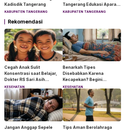
Kadisdik Tangerang
Tangerang Edukasi Aparat
Desa Soal Hukum
KABUPATEN TANGERANG
KABUPATEN TANGERANG
Rekomendasi
Cegah Anak Sulit
Benarkah Tipes
Konsentrasi saat Belajar,
Disebabkan Karena
Dokter RS Sari Asih
Kecapekan? Begini
Anjurkan 6 Asupan Ini
Penjelasan Dokter RS Sari
KESEHATAN
KESEHATAN
Asih Bintaro
Jangan Anggap Sepele
Tips Aman Berolahraga