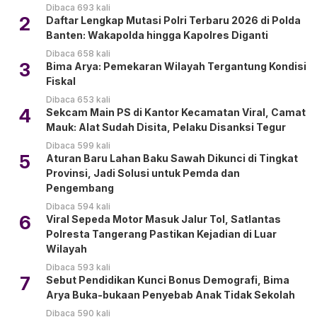
Dibaca 693 kali
2
Daftar Lengkap Mutasi Polri Terbaru 2026 di Polda
Banten: Wakapolda hingga Kapolres Diganti
Dibaca 658 kali
3
Bima Arya: Pemekaran Wilayah Tergantung Kondisi
Fiskal
Dibaca 653 kali
4
Sekcam Main PS di Kantor Kecamatan Viral, Camat
Mauk: Alat Sudah Disita, Pelaku Disanksi Tegur
Dibaca 599 kali
5
Aturan Baru Lahan Baku Sawah Dikunci di Tingkat
Provinsi, Jadi Solusi untuk Pemda dan
Pengembang
Dibaca 594 kali
6
Viral Sepeda Motor Masuk Jalur Tol, Satlantas
Polresta Tangerang Pastikan Kejadian di Luar
Wilayah
Dibaca 593 kali
7
Sebut Pendidikan Kunci Bonus Demografi, Bima
Arya Buka-bukaan Penyebab Anak Tidak Sekolah
Dibaca 590 kali