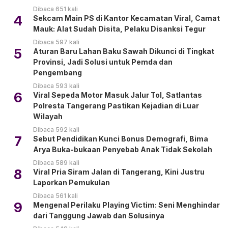
Dibaca 651 kali
4
Sekcam Main PS di Kantor Kecamatan Viral, Camat
Mauk: Alat Sudah Disita, Pelaku Disanksi Tegur
Dibaca 597 kali
5
Aturan Baru Lahan Baku Sawah Dikunci di Tingkat
Provinsi, Jadi Solusi untuk Pemda dan
Pengembang
Dibaca 593 kali
6
Viral Sepeda Motor Masuk Jalur Tol, Satlantas
Polresta Tangerang Pastikan Kejadian di Luar
Wilayah
Dibaca 592 kali
7
Sebut Pendidikan Kunci Bonus Demografi, Bima
Arya Buka-bukaan Penyebab Anak Tidak Sekolah
Dibaca 589 kali
8
Viral Pria Siram Jalan di Tangerang, Kini Justru
Laporkan Pemukulan
Dibaca 561 kali
9
Mengenal Perilaku Playing Victim: Seni Menghindar
dari Tanggung Jawab dan Solusinya