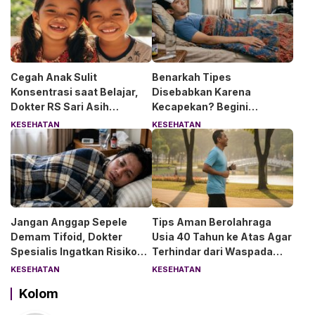
Cegah Anak Sulit
Benarkah Tipes
Konsentrasi saat Belajar,
Disebabkan Karena
Dokter RS Sari Asih
Kecapekan? Begini
Anjurkan 6 Asupan Ini
Penjelasan Dokter RS Sari
KESEHATAN
KESEHATAN
Asih Bintaro
Jangan Anggap Sepele
Tips Aman Berolahraga
Demam Tifoid, Dokter
Usia 40 Tahun ke Atas Agar
Spesialis Ingatkan Risiko
Terhindar dari Waspada
Kebocoran Usus
“Angin Duduk”
KESEHATAN
KESEHATAN
Kolom