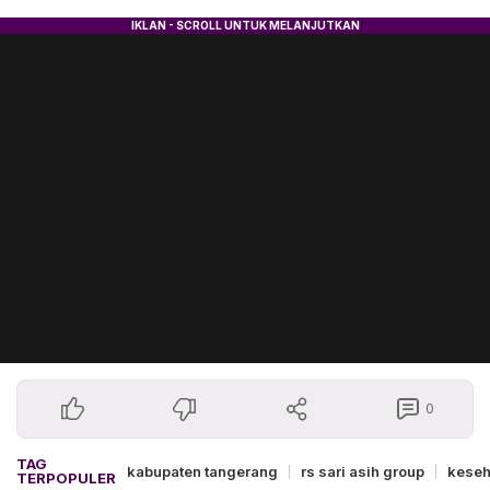
0
TAG
kabupaten tangerang
rs sari asih group
keseh
TERPOPULER