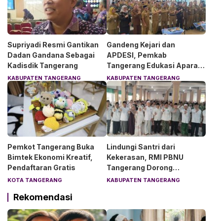
Supriyadi Resmi Gantikan
Gandeng Kejari dan
Dadan Gandana Sebagai
APDESI, Pemkab
Kadisdik Tangerang
Tangerang Edukasi Aparat
Desa Soal Hukum
KABUPATEN TANGERANG
KABUPATEN TANGERANG
Pemkot Tangerang Buka
Lindungi Santri dari
Bimtek Ekonomi Kreatif,
Kekerasan, RMI PBNU
Pendaftaran Gratis
Tangerang Dorong
Lingkungan Pesantren
KOTA TANGERANG
KABUPATEN TANGERANG
Aman dan Nyaman
Rekomendasi