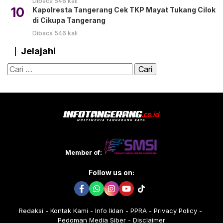
Dibaca 548 kali
10
Kapolresta Tangerang Cek TKP Mayat Tukang Cilok
di Cikupa Tangerang
Dibaca 546 kali
Jelajahi
Cari
untuk:
Member of:
Follow us on:
Redaksi
Kontak Kami
Info Iklan
PPRA
Privacy Policy
Pedoman Media Siber
Disclaimer