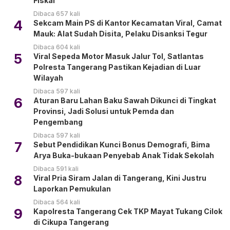
Fiskal
Dibaca 657 kali
4
Sekcam Main PS di Kantor Kecamatan Viral, Camat
Mauk: Alat Sudah Disita, Pelaku Disanksi Tegur
Dibaca 604 kali
5
Viral Sepeda Motor Masuk Jalur Tol, Satlantas
Polresta Tangerang Pastikan Kejadian di Luar
Wilayah
Dibaca 597 kali
6
Aturan Baru Lahan Baku Sawah Dikunci di Tingkat
Provinsi, Jadi Solusi untuk Pemda dan
Pengembang
Dibaca 597 kali
7
Sebut Pendidikan Kunci Bonus Demografi, Bima
Arya Buka-bukaan Penyebab Anak Tidak Sekolah
Dibaca 591 kali
8
Viral Pria Siram Jalan di Tangerang, Kini Justru
Laporkan Pemukulan
Dibaca 564 kali
9
Kapolresta Tangerang Cek TKP Mayat Tukang Cilok
di Cikupa Tangerang