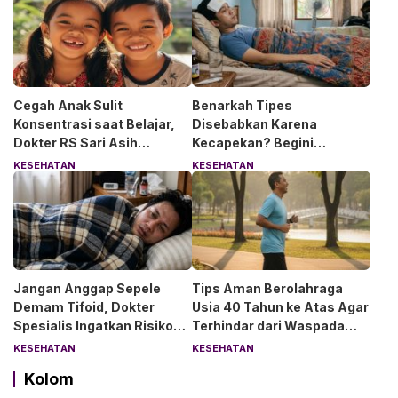
Cegah Anak Sulit
Benarkah Tipes
Konsentrasi saat Belajar,
Disebabkan Karena
Dokter RS Sari Asih
Kecapekan? Begini
Anjurkan 6 Asupan Ini
Penjelasan Dokter RS Sari
KESEHATAN
KESEHATAN
Asih Bintaro
Jangan Anggap Sepele
Tips Aman Berolahraga
Demam Tifoid, Dokter
Usia 40 Tahun ke Atas Agar
Spesialis Ingatkan Risiko
Terhindar dari Waspada
Kebocoran Usus
“Angin Duduk”
KESEHATAN
KESEHATAN
Kolom