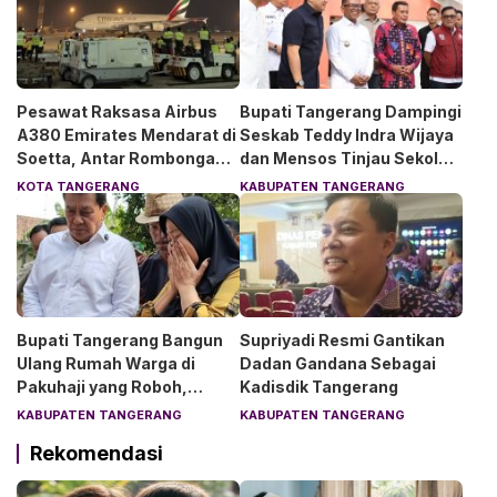
Pesawat Raksasa Airbus
Bupati Tangerang Dampingi
A380 Emirates Mendarat di
Seskab Teddy Indra Wijaya
Soetta, Antar Rombongan
dan Mensos Tinjau Sekolah
Chelsea dan AC Milan
Rakyat di Curug
KOTA TANGERANG
KABUPATEN TANGERANG
Bupati Tangerang Bangun
Supriyadi Resmi Gantikan
Ulang Rumah Warga di
Dadan Gandana Sebagai
Pakuhaji yang Roboh,
Kadisdik Tangerang
Pemilik Menangis Haru
KABUPATEN TANGERANG
KABUPATEN TANGERANG
Rekomendasi