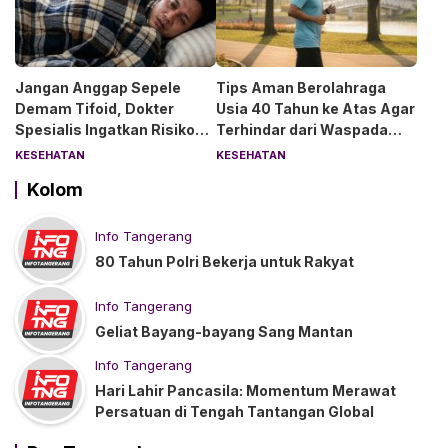
Jangan Anggap Sepele
Tips Aman Berolahraga
Demam Tifoid, Dokter
Usia 40 Tahun ke Atas Agar
Spesialis Ingatkan Risiko
Terhindar dari Waspada
Kebocoran Usus
“Angin Duduk”
KESEHATAN
KESEHATAN
Kolom
Info Tangerang
80 Tahun Polri Bekerja untuk Rakyat
Info Tangerang
Geliat Bayang-bayang Sang Mantan
Info Tangerang
Hari Lahir Pancasila: Momentum Merawat
Persatuan di Tengah Tantangan Global