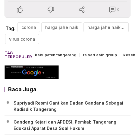
0
corona
harga jahe naik
harga jahe naik di tangerang
Tag:
virus corona
TAG
kabupaten tangerang
rs sari asih group
keseh
TERPOPULER
Baca Juga
Supriyadi Resmi Gantikan Dadan Gandana Sebagai
Kadisdik Tangerang
Gandeng Kejari dan APDESI, Pemkab Tangerang
Edukasi Aparat Desa Soal Hukum