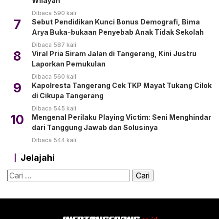
Wilayah
Dibaca 590 kali
7
Sebut Pendidikan Kunci Bonus Demografi, Bima
Arya Buka-bukaan Penyebab Anak Tidak Sekolah
Dibaca 587 kali
8
Viral Pria Siram Jalan di Tangerang, Kini Justru
Laporkan Pemukulan
Dibaca 560 kali
9
Kapolresta Tangerang Cek TKP Mayat Tukang Cilok
di Cikupa Tangerang
Dibaca 545 kali
10
Mengenal Perilaku Playing Victim: Seni Menghindar
dari Tanggung Jawab dan Solusinya
Dibaca 544 kali
Jelajahi
Cari
untuk: