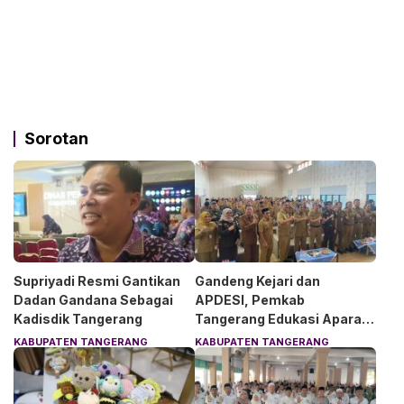
Sorotan
Supriyadi Resmi Gantikan
Gandeng Kejari dan
Dadan Gandana Sebagai
APDESI, Pemkab
Kadisdik Tangerang
Tangerang Edukasi Aparat
Desa Soal Hukum
KABUPATEN TANGERANG
KABUPATEN TANGERANG