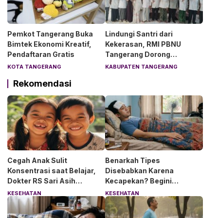
Pemkot Tangerang Buka
Lindungi Santri dari
Bimtek Ekonomi Kreatif,
Kekerasan, RMI PBNU
Pendaftaran Gratis
Tangerang Dorong
Lingkungan Pesantren
KOTA TANGERANG
KABUPATEN TANGERANG
Aman dan Nyaman
Rekomendasi
Cegah Anak Sulit
Benarkah Tipes
Konsentrasi saat Belajar,
Disebabkan Karena
Dokter RS Sari Asih
Kecapekan? Begini
Anjurkan 6 Asupan Ini
Penjelasan Dokter RS Sari
KESEHATAN
KESEHATAN
Asih Bintaro