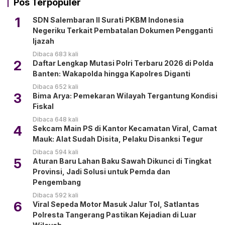
Pos Terpopuler
1
SDN Salembaran II Surati PKBM Indonesia
Negeriku Terkait Pembatalan Dokumen Pengganti
Ijazah
Dibaca 683 kali
2
Daftar Lengkap Mutasi Polri Terbaru 2026 di Polda
Banten: Wakapolda hingga Kapolres Diganti
Dibaca 652 kali
3
Bima Arya: Pemekaran Wilayah Tergantung Kondisi
Fiskal
Dibaca 648 kali
4
Sekcam Main PS di Kantor Kecamatan Viral, Camat
Mauk: Alat Sudah Disita, Pelaku Disanksi Tegur
Dibaca 594 kali
5
Aturan Baru Lahan Baku Sawah Dikunci di Tingkat
Provinsi, Jadi Solusi untuk Pemda dan
Pengembang
Dibaca 592 kali
6
Viral Sepeda Motor Masuk Jalur Tol, Satlantas
Polresta Tangerang Pastikan Kejadian di Luar