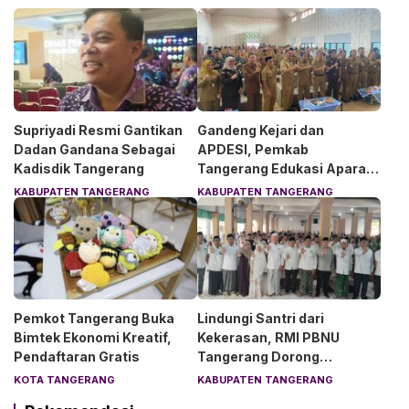
Supriyadi Resmi Gantikan
Gandeng Kejari dan
Dadan Gandana Sebagai
APDESI, Pemkab
Kadisdik Tangerang
Tangerang Edukasi Aparat
Desa Soal Hukum
KABUPATEN TANGERANG
KABUPATEN TANGERANG
Pemkot Tangerang Buka
Lindungi Santri dari
Bimtek Ekonomi Kreatif,
Kekerasan, RMI PBNU
Pendaftaran Gratis
Tangerang Dorong
Lingkungan Pesantren
KOTA TANGERANG
KABUPATEN TANGERANG
Aman dan Nyaman