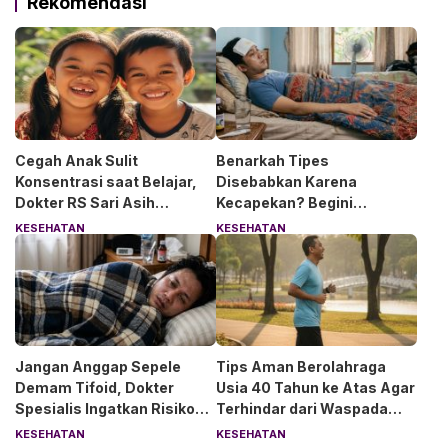
Rekomendasi
Cegah Anak Sulit
Benarkah Tipes
Konsentrasi saat Belajar,
Disebabkan Karena
Dokter RS Sari Asih
Kecapekan? Begini
Anjurkan 6 Asupan Ini
Penjelasan Dokter RS Sari
KESEHATAN
KESEHATAN
Asih Bintaro
Jangan Anggap Sepele
Tips Aman Berolahraga
Demam Tifoid, Dokter
Usia 40 Tahun ke Atas Agar
Spesialis Ingatkan Risiko
Terhindar dari Waspada
Kebocoran Usus
“Angin Duduk”
KESEHATAN
KESEHATAN