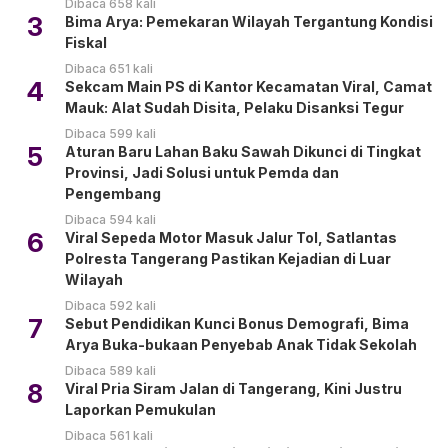
Dibaca 658 kali
3
Bima Arya: Pemekaran Wilayah Tergantung Kondisi
Fiskal
Dibaca 651 kali
4
Sekcam Main PS di Kantor Kecamatan Viral, Camat
Mauk: Alat Sudah Disita, Pelaku Disanksi Tegur
Dibaca 599 kali
5
Aturan Baru Lahan Baku Sawah Dikunci di Tingkat
Provinsi, Jadi Solusi untuk Pemda dan
Pengembang
Dibaca 594 kali
6
Viral Sepeda Motor Masuk Jalur Tol, Satlantas
Polresta Tangerang Pastikan Kejadian di Luar
Wilayah
Dibaca 592 kali
7
Sebut Pendidikan Kunci Bonus Demografi, Bima
Arya Buka-bukaan Penyebab Anak Tidak Sekolah
Dibaca 589 kali
8
Viral Pria Siram Jalan di Tangerang, Kini Justru
Laporkan Pemukulan
Dibaca 561 kali