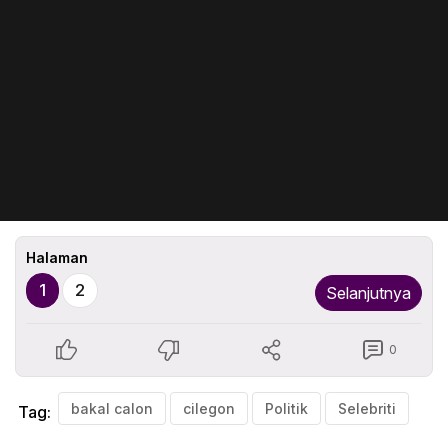
Halaman
1
2
Selanjutnya
0
bakal calon
cilegon
Politik
Selebriti
Tag: