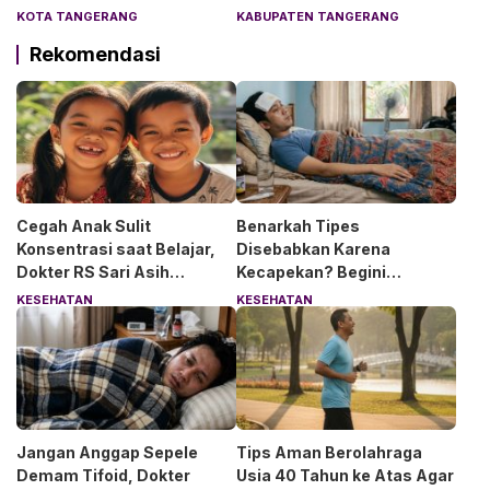
Lingkungan Pesantren
KOTA TANGERANG
KABUPATEN TANGERANG
Aman dan Nyaman
Rekomendasi
Cegah Anak Sulit
Benarkah Tipes
Konsentrasi saat Belajar,
Disebabkan Karena
Dokter RS Sari Asih
Kecapekan? Begini
Anjurkan 6 Asupan Ini
Penjelasan Dokter RS Sari
KESEHATAN
KESEHATAN
Asih Bintaro
Jangan Anggap Sepele
Tips Aman Berolahraga
Demam Tifoid, Dokter
Usia 40 Tahun ke Atas Agar