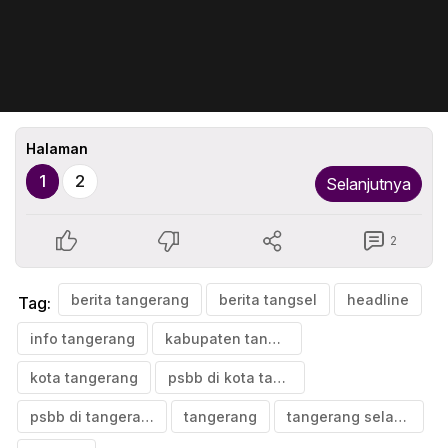
Halaman
1
2
Selanjutnya
2
berita tangerang
berita tangsel
headline
Tag:
info tangerang
kabupaten tangerang
kota tangerang
psbb di kota tangerang
psbb di tangerang
tangerang
tangerang selatan