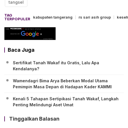
tangsel
TAG
kabupaten tangerang
rs sari asih group
keseh
TERPOPULER
Baca Juga
Sertifikat Tanah Wakaf itu Gratis, Lalu Apa
Kendalanya?
Wamendagri Bima Arya Beberkan Modal Utama
Pemimpin Masa Depan di Hadapan Kader KAMMI
Kenali 5 Tahapan Sertipikasi Tanah Wakaf, Langkah
Penting Melindungi Aset Umat
Tinggalkan Balasan