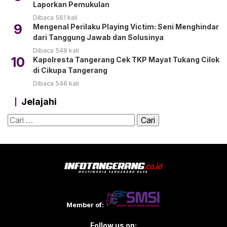
Laporkan Pemukulan
Dibaca 561 kali
9
Mengenal Perilaku Playing Victim: Seni Menghindar
dari Tanggung Jawab dan Solusinya
Dibaca 548 kali
10
Kapolresta Tangerang Cek TKP Mayat Tukang Cilok
di Cikupa Tangerang
Dibaca 546 kali
Jelajahi
Cari
untuk:
Member of:
Follow us on: