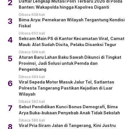
2
Daftar Lengkap Mutasi Polri Terbaru 2026 di Polda
Banten: Wakapolda hingga Kapolres Diganti
Dibaca 658 kali
3
Bima Arya: Pemekaran Wilayah Tergantung Kondisi
Fiskal
Dibaca 652 kali
4
Sekcam Main PS di Kantor Kecamatan Viral, Camat
Mauk: Alat Sudah Disita, Pelaku Disanksi Tegur
Dibaca 599 kali
5
Aturan Baru Lahan Baku Sawah Dikunci di Tingkat
Provinsi, Jadi Solusi untuk Pemda dan
Pengembang
Dibaca 594 kali
6
Viral Sepeda Motor Masuk Jalur Tol, Satlantas
Polresta Tangerang Pastikan Kejadian di Luar
Wilayah
Dibaca 592 kali
7
Sebut Pendidikan Kunci Bonus Demografi, Bima
Arya Buka-bukaan Penyebab Anak Tidak Sekolah
Dibaca 590 kali
8
Viral Pria Siram Jalan di Tangerang, Kini Justru