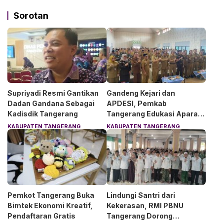
Sorotan
Supriyadi Resmi Gantikan
Gandeng Kejari dan
Dadan Gandana Sebagai
APDESI, Pemkab
Kadisdik Tangerang
Tangerang Edukasi Aparat
Desa Soal Hukum
KABUPATEN TANGERANG
KABUPATEN TANGERANG
Pemkot Tangerang Buka
Lindungi Santri dari
Bimtek Ekonomi Kreatif,
Kekerasan, RMI PBNU
Pendaftaran Gratis
Tangerang Dorong