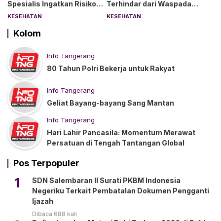
Spesialis Ingatkan Risiko
Terhindar dari Waspada
Kebocoran Usus
“Angin Duduk”
KESEHATAN
KESEHATAN
Kolom
Info Tangerang
80 Tahun Polri Bekerja untuk Rakyat
Info Tangerang
Geliat Bayang-bayang Sang Mantan
Info Tangerang
Hari Lahir Pancasila: Momentum Merawat
Persatuan di Tengah Tantangan Global
Pos Terpopuler
1
SDN Salembaran II Surati PKBM Indonesia
Negeriku Terkait Pembatalan Dokumen Pengganti
Ijazah
Dibaca 688 kali