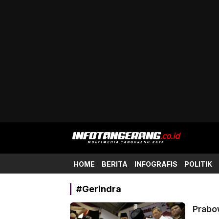
Info Tangerang
Multimedia Tangerang Raya
HOME
BERITA
INFOGRAFIS
POLITIK
#Gerindra
Prabo