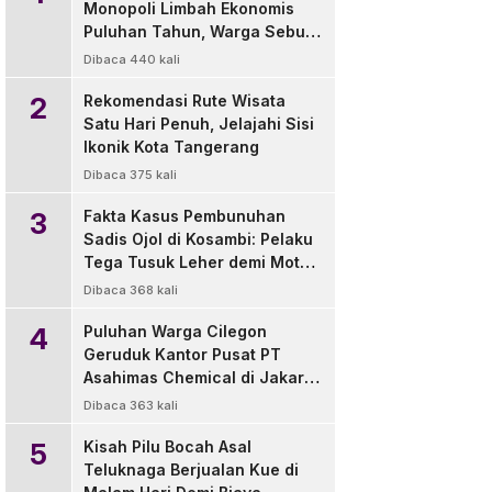
Monopoli Limbah Ekonomis
Puluhan Tahun, Warga Sebut
Pengelola Tak Berizin
Dibaca 440 kali
2
Rekomendasi Rute Wisata
Satu Hari Penuh, Jelajahi Sisi
Ikonik Kota Tangerang
Dibaca 375 kali
3
Fakta Kasus Pembunuhan
Sadis Ojol di Kosambi: Pelaku
Tega Tusuk Leher demi Motor
dan HP
Dibaca 368 kali
4
Puluhan Warga Cilegon
Geruduk Kantor Pusat PT
Asahimas Chemical di Jakarta,
Tuntut Transparansi Limbah
Dibaca 363 kali
dan Lingkungan
5
Kisah Pilu Bocah Asal
Teluknaga Berjualan Kue di