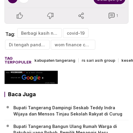
1
Berbagi kasih natal
covid-19
Tag:
Di tengah pandemi
wom finance cabang balaraja
TAG
kabupaten tangerang
rs sari asih group
keseh
TERPOPULER
Baca Juga
Bupati Tangerang Dampingi Seskab Teddy Indra
Wijaya dan Mensos Tinjau Sekolah Rakyat di Curug
Bupati Tangerang Bangun Ulang Rumah Warga di
Pakuhaji yang Roboh, Pemilik Menangis Haru