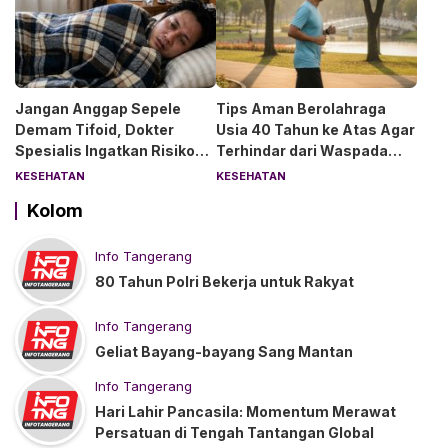
Jangan Anggap Sepele
Tips Aman Berolahraga
Demam Tifoid, Dokter
Usia 40 Tahun ke Atas Agar
Spesialis Ingatkan Risiko
Terhindar dari Waspada
Kebocoran Usus
“Angin Duduk”
KESEHATAN
KESEHATAN
Kolom
Info Tangerang
80 Tahun Polri Bekerja untuk Rakyat
Info Tangerang
Geliat Bayang-bayang Sang Mantan
Info Tangerang
Hari Lahir Pancasila: Momentum Merawat
Persatuan di Tengah Tantangan Global