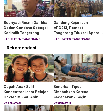
Supriyadi Resmi Gantikan
Gandeng Kejari dan
Dadan Gandana Sebagai
APDESI, Pemkab
Kadisdik Tangerang
Tangerang Edukasi Aparat
Desa Soal Hukum
KABUPATEN TANGERANG
KABUPATEN TANGERANG
Rekomendasi
Cegah Anak Sulit
Benarkah Tipes
Konsentrasi saat Belajar,
Disebabkan Karena
Dokter RS Sari Asih
Kecapekan? Begini
Anjurkan 6 Asupan Ini
Penjelasan Dokter RS Sari
KESEHATAN
KESEHATAN
Asih Bintaro