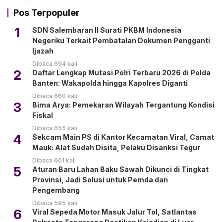
Pos Terpopuler
1
SDN Salembaran II Surati PKBM Indonesia
Negeriku Terkait Pembatalan Dokumen Pengganti
Ijazah
Dibaca 694 kali
2
Daftar Lengkap Mutasi Polri Terbaru 2026 di Polda
Banten: Wakapolda hingga Kapolres Diganti
Dibaca 660 kali
3
Bima Arya: Pemekaran Wilayah Tergantung Kondisi
Fiskal
Dibaca 655 kali
4
Sekcam Main PS di Kantor Kecamatan Viral, Camat
Mauk: Alat Sudah Disita, Pelaku Disanksi Tegur
Dibaca 601 kali
5
Aturan Baru Lahan Baku Sawah Dikunci di Tingkat
Provinsi, Jadi Solusi untuk Pemda dan
Pengembang
Dibaca 595 kali
6
Viral Sepeda Motor Masuk Jalur Tol, Satlantas