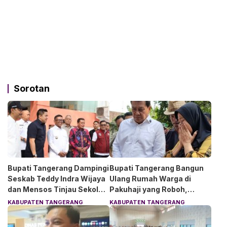
Sorotan
Bupati Tangerang Dampingi
Bupati Tangerang Bangun
Seskab Teddy Indra Wijaya
Ulang Rumah Warga di
dan Mensos Tinjau Sekolah
Pakuhaji yang Roboh,
Rakyat di Curug
Pemilik Menangis Haru
KABUPATEN TANGERANG
KABUPATEN TANGERANG