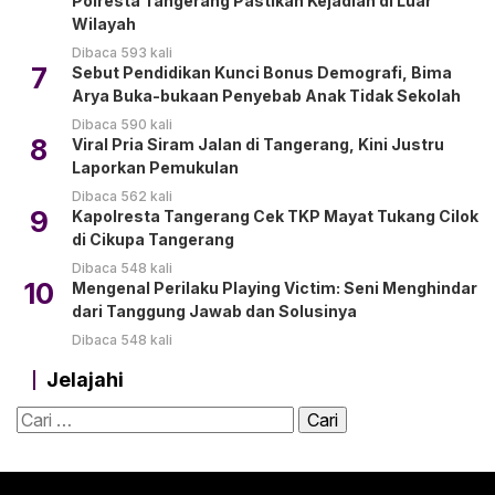
Polresta Tangerang Pastikan Kejadian di Luar
Wilayah
Dibaca 593 kali
7
Sebut Pendidikan Kunci Bonus Demografi, Bima
Arya Buka-bukaan Penyebab Anak Tidak Sekolah
Dibaca 590 kali
8
Viral Pria Siram Jalan di Tangerang, Kini Justru
Laporkan Pemukulan
Dibaca 562 kali
9
Kapolresta Tangerang Cek TKP Mayat Tukang Cilok
di Cikupa Tangerang
Dibaca 548 kali
10
Mengenal Perilaku Playing Victim: Seni Menghindar
dari Tanggung Jawab dan Solusinya
Dibaca 548 kali
Jelajahi
Cari
untuk: