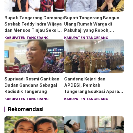
Bupati Tangerang Dampingi
Bupati Tangerang Bangun
Seskab Teddy Indra Wijaya
Ulang Rumah Warga di
dan Mensos Tinjau Sekolah
Pakuhaji yang Roboh,
Rakyat di Curug
Pemilik Menangis Haru
KABUPATEN TANGERANG
KABUPATEN TANGERANG
Supriyadi Resmi Gantikan
Gandeng Kejari dan
Dadan Gandana Sebagai
APDESI, Pemkab
Kadisdik Tangerang
Tangerang Edukasi Aparat
Desa Soal Hukum
KABUPATEN TANGERANG
KABUPATEN TANGERANG
Rekomendasi