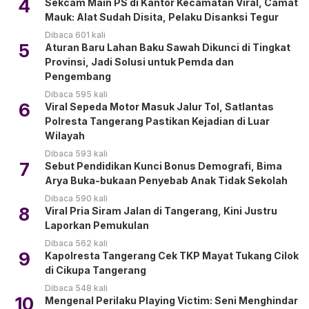
4
Sekcam Main PS di Kantor Kecamatan Viral, Camat
Mauk: Alat Sudah Disita, Pelaku Disanksi Tegur
Dibaca 601 kali
5
Aturan Baru Lahan Baku Sawah Dikunci di Tingkat
Provinsi, Jadi Solusi untuk Pemda dan
Pengembang
Dibaca 595 kali
6
Viral Sepeda Motor Masuk Jalur Tol, Satlantas
Polresta Tangerang Pastikan Kejadian di Luar
Wilayah
Dibaca 593 kali
7
Sebut Pendidikan Kunci Bonus Demografi, Bima
Arya Buka-bukaan Penyebab Anak Tidak Sekolah
Dibaca 590 kali
8
Viral Pria Siram Jalan di Tangerang, Kini Justru
Laporkan Pemukulan
Dibaca 562 kali
9
Kapolresta Tangerang Cek TKP Mayat Tukang Cilok
di Cikupa Tangerang
Dibaca 548 kali
10
Mengenal Perilaku Playing Victim: Seni Menghindar