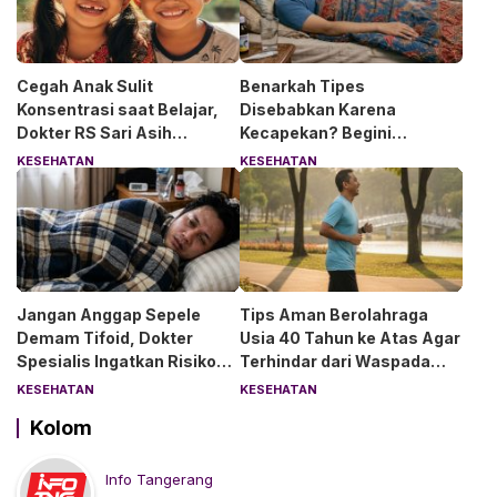
Cegah Anak Sulit
Benarkah Tipes
Konsentrasi saat Belajar,
Disebabkan Karena
Dokter RS Sari Asih
Kecapekan? Begini
Anjurkan 6 Asupan Ini
Penjelasan Dokter RS Sari
KESEHATAN
KESEHATAN
Asih Bintaro
Jangan Anggap Sepele
Tips Aman Berolahraga
Demam Tifoid, Dokter
Usia 40 Tahun ke Atas Agar
Spesialis Ingatkan Risiko
Terhindar dari Waspada
Kebocoran Usus
“Angin Duduk”
KESEHATAN
KESEHATAN
Kolom
Info Tangerang