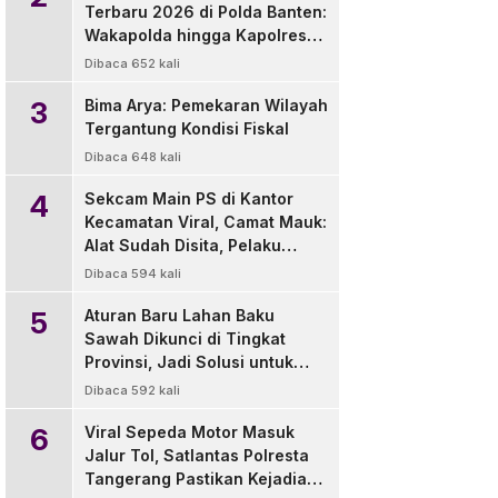
Terbaru 2026 di Polda Banten:
Wakapolda hingga Kapolres
Diganti
Dibaca 652 kali
3
Bima Arya: Pemekaran Wilayah
Tergantung Kondisi Fiskal
Dibaca 648 kali
4
Sekcam Main PS di Kantor
Kecamatan Viral, Camat Mauk:
Alat Sudah Disita, Pelaku
Disanksi Tegur
Dibaca 594 kali
5
Aturan Baru Lahan Baku
Sawah Dikunci di Tingkat
Provinsi, Jadi Solusi untuk
Pemda dan Pengembang
Dibaca 592 kali
6
Viral Sepeda Motor Masuk
Jalur Tol, Satlantas Polresta
Tangerang Pastikan Kejadian