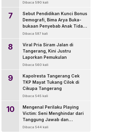
di Luar Wilayah
Dibaca 590 kali
7
Sebut Pendidikan Kunci Bonus
Demografi, Bima Arya Buka-
bukaan Penyebab Anak Tidak
Sekolah
Dibaca 587 kali
8
Viral Pria Siram Jalan di
Tangerang, Kini Justru
Laporkan Pemukulan
Dibaca 560 kali
9
Kapolresta Tangerang Cek
TKP Mayat Tukang Cilok di
Cikupa Tangerang
Dibaca 545 kali
10
Mengenal Perilaku Playing
Victim: Seni Menghindar dari
Tanggung Jawab dan
Solusinya
Dibaca 544 kali