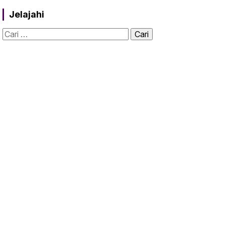
Jelajahi
Cari
untuk: