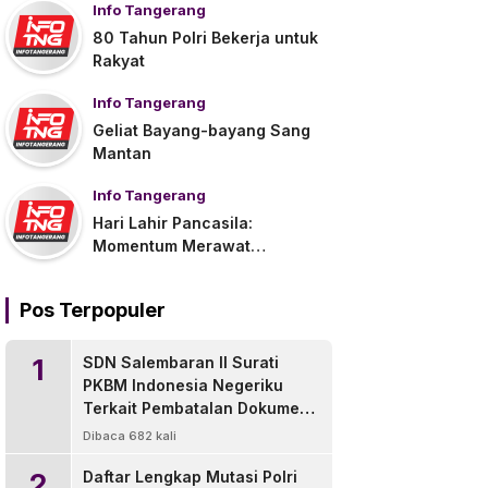
Info Tangerang
80 Tahun Polri Bekerja untuk
Rakyat
Info Tangerang
Geliat Bayang-bayang Sang
Mantan
Info Tangerang
Hari Lahir Pancasila:
Momentum Merawat
Persatuan di Tengah
Tantangan Global
Pos Terpopuler
1
SDN Salembaran II Surati
PKBM Indonesia Negeriku
Terkait Pembatalan Dokumen
Pengganti Ijazah
Dibaca 682 kali
2
Daftar Lengkap Mutasi Polri