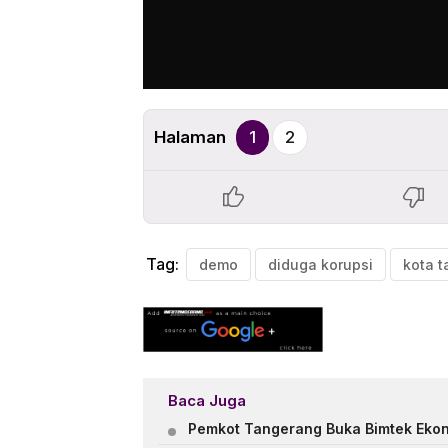
Halaman
1
2
Tag:
demo
diduga korupsi
kota 
Baca Juga
Pemkot Tangerang Buka Bimtek Ekono