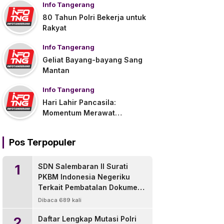
Info Tangerang
80 Tahun Polri Bekerja untuk
Rakyat
Info Tangerang
Geliat Bayang-bayang Sang
Mantan
Info Tangerang
Hari Lahir Pancasila:
Momentum Merawat
Persatuan di Tengah
Tantangan Global
Pos Terpopuler
1
SDN Salembaran II Surati
PKBM Indonesia Negeriku
Terkait Pembatalan Dokumen
Pengganti Ijazah
Dibaca 689 kali
2
Daftar Lengkap Mutasi Polri