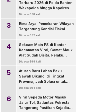
Terbaru 2026 di Polda Banten:
Wakapolda hingga Kapolres
Diganti
Dibaca 658 kali
3
Bima Arya: Pemekaran Wilayah
Tergantung Kondisi Fiskal
Dibaca 652 kali
4
Sekcam Main PS di Kantor
Kecamatan Viral, Camat Mauk:
Alat Sudah Disita, Pelaku
Disanksi Tegur
Dibaca 599 kali
5
Aturan Baru Lahan Baku
Sawah Dikunci di Tingkat
Provinsi, Jadi Solusi untuk
Pemda dan Pengembang
Dibaca 594 kali
6
Viral Sepeda Motor Masuk
Jalur Tol, Satlantas Polresta
Tangerang Pastikan Kejadian