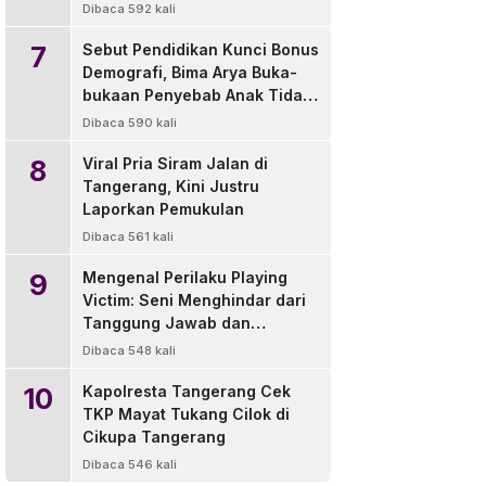
di Luar Wilayah
Dibaca 592 kali
7
Sebut Pendidikan Kunci Bonus
Demografi, Bima Arya Buka-
bukaan Penyebab Anak Tidak
Sekolah
Dibaca 590 kali
8
Viral Pria Siram Jalan di
Tangerang, Kini Justru
Laporkan Pemukulan
Dibaca 561 kali
9
Mengenal Perilaku Playing
Victim: Seni Menghindar dari
Tanggung Jawab dan
Solusinya
Dibaca 548 kali
10
Kapolresta Tangerang Cek
TKP Mayat Tukang Cilok di
Cikupa Tangerang
Dibaca 546 kali