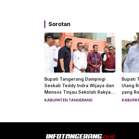
Sorotan
Bupati Tangerang Dampingi
Bupati
Seskab Teddy Indra Wijaya dan
Ulang R
Mensos Tinjau Sekolah Rakyat
yang Ro
di Curug
Haru
KABUPATEN TANGERANG
KABUPA