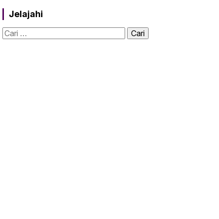
Jelajahi
Cari
untuk: