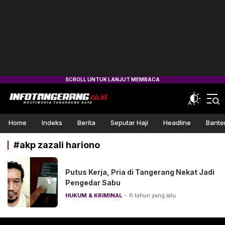
Info Tangerang
Multimedia Tangerang Raya
Home
Indeks
Berita
Seputar Haji
Headline
Bante
#akp zazali hariono
Putus Kerja, Pria di Tangerang Nekat Jadi
Pengedar Sabu
HUKUM & KRIMINAL
6 tahun yang lalu