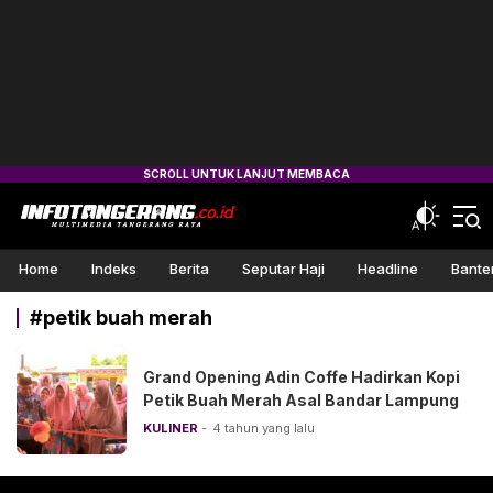
Info Tangerang
Multimedia Tangerang Raya
Home
Indeks
Berita
Seputar Haji
Headline
Bante
#petik buah merah
Grand Opening Adin Coffe Hadirkan Kopi
Petik Buah Merah Asal Bandar Lampung
KULINER
4 tahun yang lalu