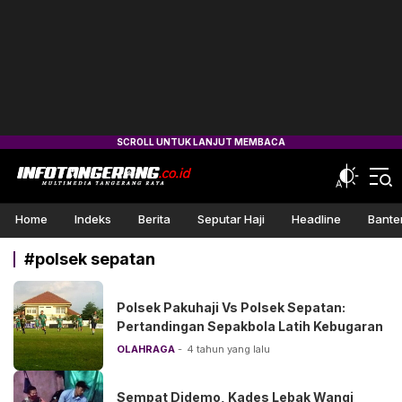
Info Tangerang
Multimedia Tangerang Raya
Home
Indeks
Berita
Seputar Haji
Headline
Bante
#polsek sepatan
Polsek Pakuhaji Vs Polsek Sepatan:
Pertandingan Sepakbola Latih Kebugaran
OLAHRAGA
4 tahun yang lalu
Sempat Didemo, Kades Lebak Wangi