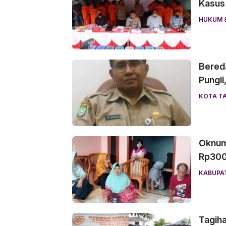
Kasus 
HUKUM &
Bered
Pungli
KOTA T
Oknum
Rp300
KABUPA
Tagiha