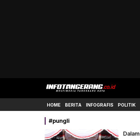
Info Tangerang
Multimedia Tangerang Raya
HOME
BERITA
INFOGRAFIS
POLITIK
#pungli
Dalam