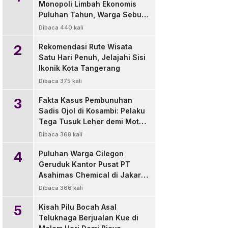
Monopoli Limbah Ekonomis
Puluhan Tahun, Warga Sebut
Pengelola Tak Berizin
Dibaca 440 kali
2
Rekomendasi Rute Wisata
Satu Hari Penuh, Jelajahi Sisi
Ikonik Kota Tangerang
Dibaca 375 kali
3
Fakta Kasus Pembunuhan
Sadis Ojol di Kosambi: Pelaku
Tega Tusuk Leher demi Motor
dan HP
Dibaca 368 kali
4
Puluhan Warga Cilegon
Geruduk Kantor Pusat PT
Asahimas Chemical di Jakarta,
Tuntut Transparansi Limbah
Dibaca 366 kali
dan Lingkungan
5
Kisah Pilu Bocah Asal
Teluknaga Berjualan Kue di