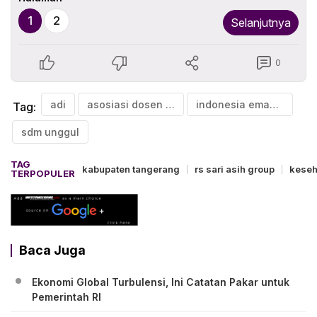
1
2
Selanjutnya
0
adi
asosiasi dosen indonesia
indonesia emas 20245
Tag:
sdm unggul
TAG
kabupaten tangerang
rs sari asih group
keseh
TERPOPULER
Baca Juga
Ekonomi Global Turbulensi, Ini Catatan Pakar untuk
Pemerintah RI