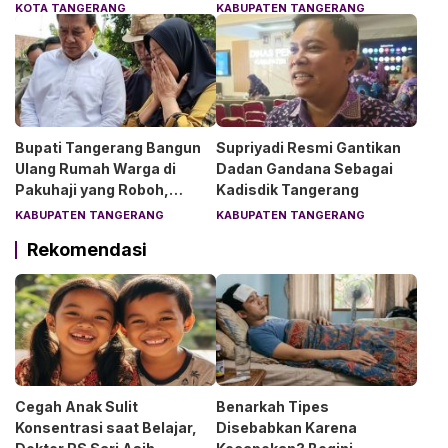
Chelsea dan AC Milan
Rakyat di Curug
KOTA TANGERANG
KABUPATEN TANGERANG
Bupati Tangerang Bangun
Supriyadi Resmi Gantikan
Ulang Rumah Warga di
Dadan Gandana Sebagai
Pakuhaji yang Roboh,
Kadisdik Tangerang
Pemilik Menangis Haru
KABUPATEN TANGERANG
KABUPATEN TANGERANG
Rekomendasi
Cegah Anak Sulit
Benarkah Tipes
Konsentrasi saat Belajar,
Disebabkan Karena