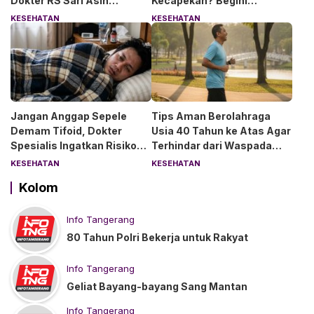
Dokter RS Sari Asih
Kecapekan? Begini
Anjurkan 6 Asupan Ini
Penjelasan Dokter RS Sari
KESEHATAN
KESEHATAN
Asih Bintaro
Jangan Anggap Sepele
Tips Aman Berolahraga
Demam Tifoid, Dokter
Usia 40 Tahun ke Atas Agar
Spesialis Ingatkan Risiko
Terhindar dari Waspada
Kebocoran Usus
“Angin Duduk”
KESEHATAN
KESEHATAN
Kolom
Info Tangerang
80 Tahun Polri Bekerja untuk Rakyat
Info Tangerang
Geliat Bayang-bayang Sang Mantan
Info Tangerang