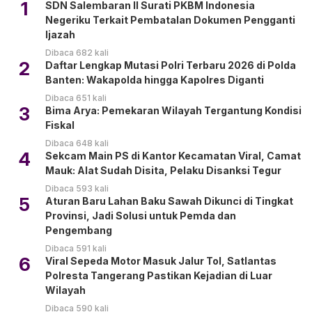
1
SDN Salembaran II Surati PKBM Indonesia
Negeriku Terkait Pembatalan Dokumen Pengganti
Ijazah
Dibaca 682 kali
2
Daftar Lengkap Mutasi Polri Terbaru 2026 di Polda
Banten: Wakapolda hingga Kapolres Diganti
Dibaca 651 kali
3
Bima Arya: Pemekaran Wilayah Tergantung Kondisi
Fiskal
Dibaca 648 kali
4
Sekcam Main PS di Kantor Kecamatan Viral, Camat
Mauk: Alat Sudah Disita, Pelaku Disanksi Tegur
Dibaca 593 kali
5
Aturan Baru Lahan Baku Sawah Dikunci di Tingkat
Provinsi, Jadi Solusi untuk Pemda dan
Pengembang
Dibaca 591 kali
6
Viral Sepeda Motor Masuk Jalur Tol, Satlantas
Polresta Tangerang Pastikan Kejadian di Luar
Wilayah
Dibaca 590 kali