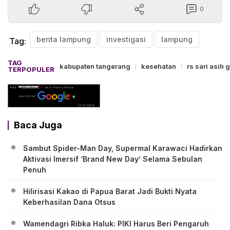
0
berita lampung
investigasi
lampung
Tag:
TAG
kabupaten tangerang
kesehatan
rs sari asih 
TERPOPULER
Baca Juga
Sambut Spider-Man Day, Supermal Karawaci Hadirkan
Aktivasi Imersif ‘Brand New Day’ Selama Sebulan
Penuh
Hilirisasi Kakao di Papua Barat Jadi Bukti Nyata
Keberhasilan Dana Otsus
Wamendagri Ribka Haluk: PIKI Harus Beri Pengaruh