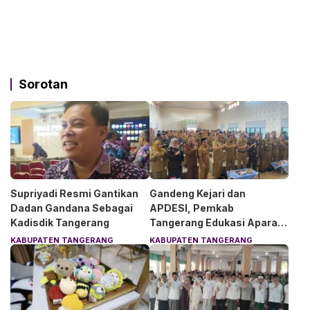
Sorotan
Supriyadi Resmi Gantikan
Gandeng Kejari dan
Dadan Gandana Sebagai
APDESI, Pemkab
Kadisdik Tangerang
Tangerang Edukasi Aparat
Desa Soal Hukum
KABUPATEN TANGERANG
KABUPATEN TANGERANG