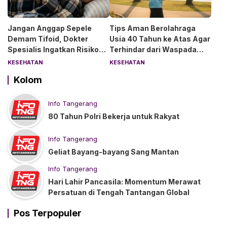
Jangan Anggap Sepele
Tips Aman Berolahraga
Demam Tifoid, Dokter
Usia 40 Tahun ke Atas Agar
Spesialis Ingatkan Risiko
Terhindar dari Waspada
Kebocoran Usus
“Angin Duduk”
KESEHATAN
KESEHATAN
Kolom
Info Tangerang
80 Tahun Polri Bekerja untuk Rakyat
Info Tangerang
Geliat Bayang-bayang Sang Mantan
Info Tangerang
Hari Lahir Pancasila: Momentum Merawat
Persatuan di Tengah Tantangan Global
Pos Terpopuler