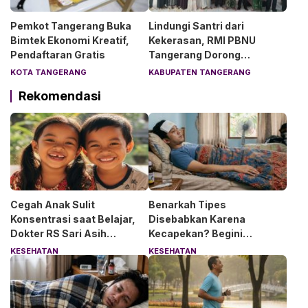
Pemkot Tangerang Buka
Lindungi Santri dari
Bimtek Ekonomi Kreatif,
Kekerasan, RMI PBNU
Pendaftaran Gratis
Tangerang Dorong
Lingkungan Pesantren
KOTA TANGERANG
KABUPATEN TANGERANG
Aman dan Nyaman
Rekomendasi
Cegah Anak Sulit
Benarkah Tipes
Konsentrasi saat Belajar,
Disebabkan Karena
Dokter RS Sari Asih
Kecapekan? Begini
Anjurkan 6 Asupan Ini
Penjelasan Dokter RS Sari
KESEHATAN
KESEHATAN
Asih Bintaro