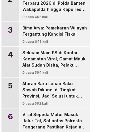
Terbaru 2026 di Polda Banten:
Wakapolda hingga Kapolres
Diganti
Dibaca 652 kali
3
Bima Arya: Pemekaran Wilayah
Tergantung Kondisi Fiskal
Dibaca 648 kali
4
Sekcam Main PS di Kantor
Kecamatan Viral, Camat Mauk:
Alat Sudah Disita, Pelaku
Disanksi Tegur
Dibaca 594 kali
5
Aturan Baru Lahan Baku
Sawah Dikunci di Tingkat
Provinsi, Jadi Solusi untuk
Pemda dan Pengembang
Dibaca 592 kali
6
Viral Sepeda Motor Masuk
Jalur Tol, Satlantas Polresta
Tangerang Pastikan Kejadian