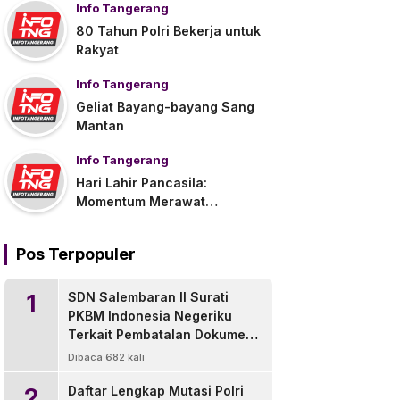
Info Tangerang
80 Tahun Polri Bekerja untuk
Rakyat
Info Tangerang
Geliat Bayang-bayang Sang
Mantan
Info Tangerang
Hari Lahir Pancasila:
Momentum Merawat
Persatuan di Tengah
Tantangan Global
Pos Terpopuler
1
SDN Salembaran II Surati
PKBM Indonesia Negeriku
Terkait Pembatalan Dokumen
Pengganti Ijazah
Dibaca 682 kali
2
Daftar Lengkap Mutasi Polri