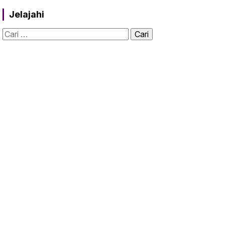
Jelajahi
Cari
untuk: