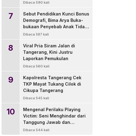
di Luar Wilayah
Dibaca 590 kali
7
Sebut Pendidikan Kunci Bonus
Demografi, Bima Arya Buka-
bukaan Penyebab Anak Tidak
Sekolah
Dibaca 587 kali
8
Viral Pria Siram Jalan di
Tangerang, Kini Justru
Laporkan Pemukulan
Dibaca 560 kali
9
Kapolresta Tangerang Cek
TKP Mayat Tukang Cilok di
Cikupa Tangerang
Dibaca 545 kali
10
Mengenal Perilaku Playing
Victim: Seni Menghindar dari
Tanggung Jawab dan
Solusinya
Dibaca 544 kali