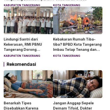
Desa Soal Hukum
KABUPATEN TANGERANG
KOTA TANGERANG
Lindungi Santri dari
Kebakaran Rumah Tiba-
Kekerasan, RMI PBNU
tiba? BPBD Kota Tangerang
Tangerang Dorong
Imbau Tetap Tenang dan
Lingkungan Pesantren
Segera Hubungi 112
KABUPATEN TANGERANG
KOTA TANGERANG
Aman dan Nyaman
Rekomendasi
Benarkah Tipes
Jangan Anggap Sepele
Disebabkan Karena
Demam Tifoid, Dokter