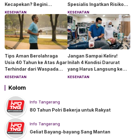
Kecapekan? Begini
Spesialis Ingatkan Risiko
Penjelasan Dokter RS Sari
Kebocoran Usus
KESEHATAN
KESEHATAN
Asih Bintaro
Tips Aman Berolahraga
Jangan Sampai Keliru!
Usia 40 Tahun ke Atas Agar
Inilah 4 Kondisi Darurat
Terhindar dari Waspada
yang Harus Langsung ke
“Angin Duduk”
IGD
KESEHATAN
KESEHATAN
Kolom
Info Tangerang
80 Tahun Polri Bekerja untuk Rakyat
Info Tangerang
Geliat Bayang-bayang Sang Mantan