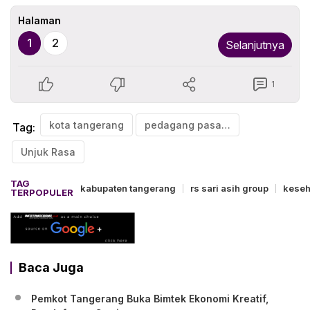
Halaman
1
2
Selanjutnya
1
kota tangerang
pedagang pasar lama
Tag:
Unjuk Rasa
TAG
kabupaten tangerang
rs sari asih group
keseh
TERPOPULER
Baca Juga
Pemkot Tangerang Buka Bimtek Ekonomi Kreatif,