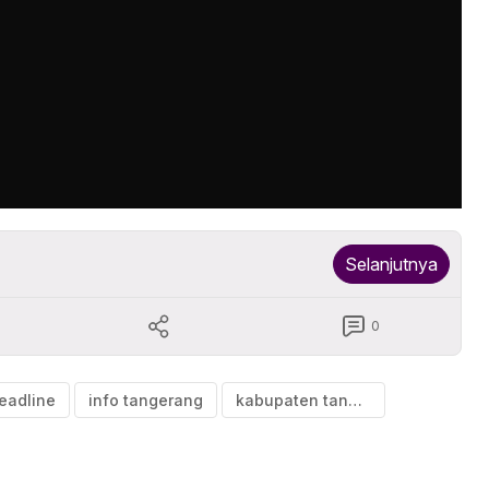
Selanjutnya
0
eadline
info tangerang
kabupaten tangerang