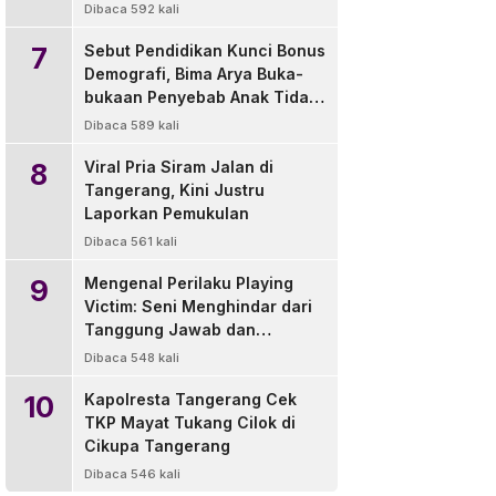
di Luar Wilayah
Dibaca 592 kali
7
Sebut Pendidikan Kunci Bonus
Demografi, Bima Arya Buka-
bukaan Penyebab Anak Tidak
Sekolah
Dibaca 589 kali
8
Viral Pria Siram Jalan di
Tangerang, Kini Justru
Laporkan Pemukulan
Dibaca 561 kali
9
Mengenal Perilaku Playing
Victim: Seni Menghindar dari
Tanggung Jawab dan
Solusinya
Dibaca 548 kali
10
Kapolresta Tangerang Cek
TKP Mayat Tukang Cilok di
Cikupa Tangerang
Dibaca 546 kali