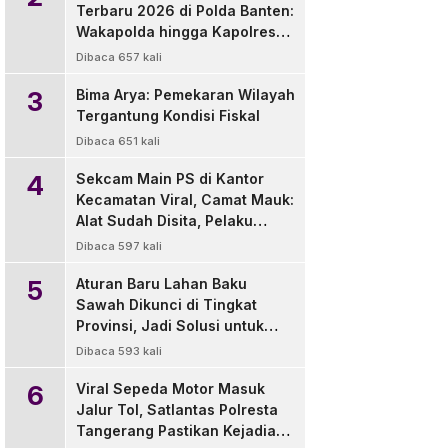
Terbaru 2026 di Polda Banten:
Wakapolda hingga Kapolres
Diganti
Dibaca 657 kali
3
Bima Arya: Pemekaran Wilayah
Tergantung Kondisi Fiskal
Dibaca 651 kali
4
Sekcam Main PS di Kantor
Kecamatan Viral, Camat Mauk:
Alat Sudah Disita, Pelaku
Disanksi Tegur
Dibaca 597 kali
5
Aturan Baru Lahan Baku
Sawah Dikunci di Tingkat
Provinsi, Jadi Solusi untuk
Pemda dan Pengembang
Dibaca 593 kali
6
Viral Sepeda Motor Masuk
Jalur Tol, Satlantas Polresta
Tangerang Pastikan Kejadian