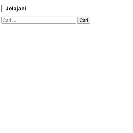
Jelajahi
Cari
untuk: