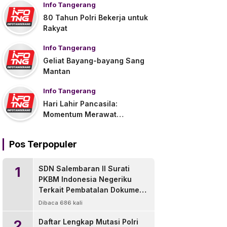
Info Tangerang
80 Tahun Polri Bekerja untuk
Rakyat
Info Tangerang
Geliat Bayang-bayang Sang
Mantan
Info Tangerang
Hari Lahir Pancasila:
Momentum Merawat
Persatuan di Tengah
Tantangan Global
Pos Terpopuler
1
SDN Salembaran II Surati
PKBM Indonesia Negeriku
Terkait Pembatalan Dokumen
Pengganti Ijazah
Dibaca 686 kali
2
Daftar Lengkap Mutasi Polri