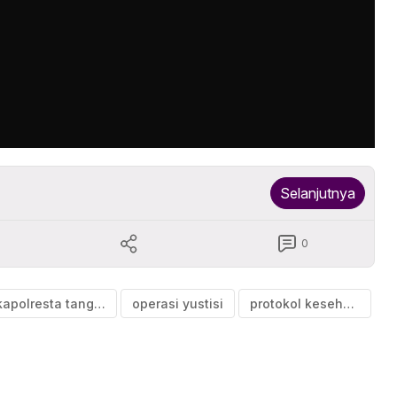
Selanjutnya
0
kapolresta tangerang
operasi yustisi
protokol kesehatan