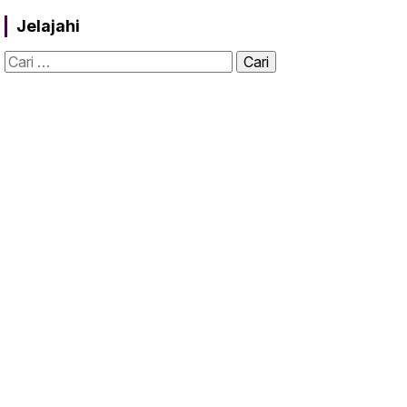
Jelajahi
Cari
untuk: