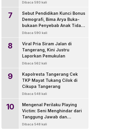
di Luar Wilayah
Dibaca 593 kali
7
Sebut Pendidikan Kunci Bonus
Demografi, Bima Arya Buka-
bukaan Penyebab Anak Tidak
Sekolah
Dibaca 590 kali
8
Viral Pria Siram Jalan di
Tangerang, Kini Justru
Laporkan Pemukulan
Dibaca 562 kali
9
Kapolresta Tangerang Cek
TKP Mayat Tukang Cilok di
Cikupa Tangerang
Dibaca 548 kali
10
Mengenal Perilaku Playing
Victim: Seni Menghindar dari
Tanggung Jawab dan
Solusinya
Dibaca 548 kali