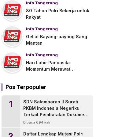
Info Tangerang
80 Tahun Polri Bekerja untuk
Rakyat
Info Tangerang
Geliat Bayang-bayang Sang
Mantan
Info Tangerang
Hari Lahir Pancasila:
Momentum Merawat
Persatuan di Tengah
Tantangan Global
Pos Terpopuler
1
SDN Salembaran II Surati
PKBM Indonesia Negeriku
Terkait Pembatalan Dokumen
Pengganti Ijazah
Dibaca 694 kali
2
Daftar Lengkap Mutasi Polri