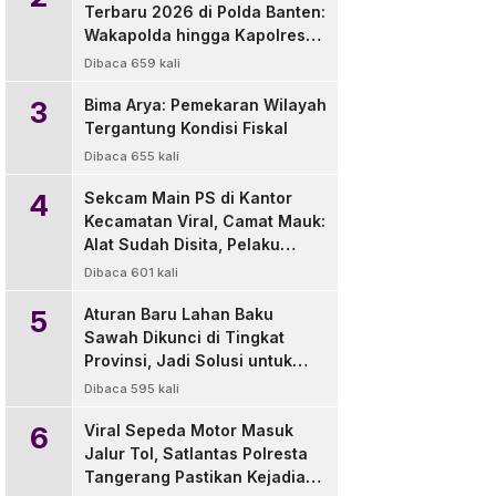
Terbaru 2026 di Polda Banten:
Wakapolda hingga Kapolres
Diganti
Dibaca 659 kali
3
Bima Arya: Pemekaran Wilayah
Tergantung Kondisi Fiskal
Dibaca 655 kali
4
Sekcam Main PS di Kantor
Kecamatan Viral, Camat Mauk:
Alat Sudah Disita, Pelaku
Disanksi Tegur
Dibaca 601 kali
5
Aturan Baru Lahan Baku
Sawah Dikunci di Tingkat
Provinsi, Jadi Solusi untuk
Pemda dan Pengembang
Dibaca 595 kali
6
Viral Sepeda Motor Masuk
Jalur Tol, Satlantas Polresta
Tangerang Pastikan Kejadian