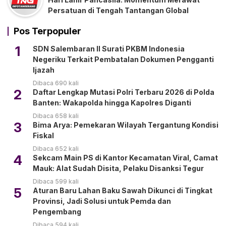
Persatuan di Tengah Tantangan Global
Pos Terpopuler
1
SDN Salembaran II Surati PKBM Indonesia
Negeriku Terkait Pembatalan Dokumen Pengganti
Ijazah
Dibaca 690 kali
2
Daftar Lengkap Mutasi Polri Terbaru 2026 di Polda
Banten: Wakapolda hingga Kapolres Diganti
Dibaca 658 kali
3
Bima Arya: Pemekaran Wilayah Tergantung Kondisi
Fiskal
Dibaca 652 kali
4
Sekcam Main PS di Kantor Kecamatan Viral, Camat
Mauk: Alat Sudah Disita, Pelaku Disanksi Tegur
Dibaca 599 kali
5
Aturan Baru Lahan Baku Sawah Dikunci di Tingkat
Provinsi, Jadi Solusi untuk Pemda dan
Pengembang
Dibaca 594 kali