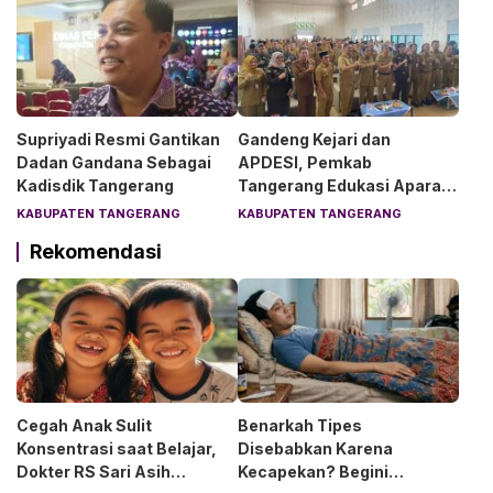
Supriyadi Resmi Gantikan
Gandeng Kejari dan
Dadan Gandana Sebagai
APDESI, Pemkab
Kadisdik Tangerang
Tangerang Edukasi Aparat
Desa Soal Hukum
KABUPATEN TANGERANG
KABUPATEN TANGERANG
Rekomendasi
Cegah Anak Sulit
Benarkah Tipes
Konsentrasi saat Belajar,
Disebabkan Karena
Dokter RS Sari Asih
Kecapekan? Begini