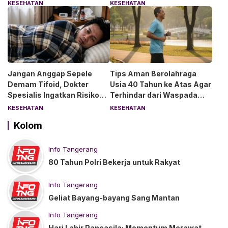
Anjurkan 6 Asupan Ini
Penjelasan Dokter RS Sari
KESEHATAN
KESEHATAN
Asih Bintaro
Jangan Anggap Sepele
Tips Aman Berolahraga
Demam Tifoid, Dokter
Usia 40 Tahun ke Atas Agar
Spesialis Ingatkan Risiko
Terhindar dari Waspada
Kebocoran Usus
“Angin Duduk”
KESEHATAN
KESEHATAN
Kolom
Info Tangerang
80 Tahun Polri Bekerja untuk Rakyat
Info Tangerang
Geliat Bayang-bayang Sang Mantan
Info Tangerang
Hari Lahir Pancasila: Momentum Merawat