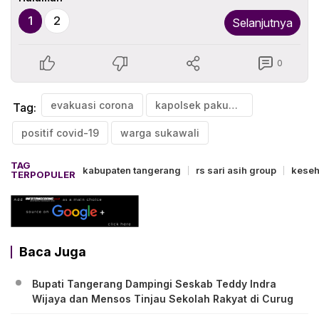
1
2
Selanjutnya
0
evakuasi corona
kapolsek pakuhaji
Tag:
positif covid-19
warga sukawali
TAG
kabupaten tangerang
rs sari asih group
keseh
TERPOPULER
Baca Juga
Bupati Tangerang Dampingi Seskab Teddy Indra
Wijaya dan Mensos Tinjau Sekolah Rakyat di Curug