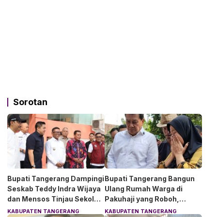
Sorotan
Bupati Tangerang Dampingi
Bupati Tangerang Bangun
Seskab Teddy Indra Wijaya
Ulang Rumah Warga di
dan Mensos Tinjau Sekolah
Pakuhaji yang Roboh,
Rakyat di Curug
Pemilik Menangis Haru
KABUPATEN TANGERANG
KABUPATEN TANGERANG