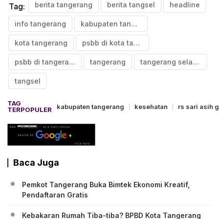
berita tangerang
berita tangsel
headline
Tag:
info tangerang
kabupaten tangerang
kota tangerang
psbb di kota tangerang
psbb di tangerang
tangerang
tangerang selatan
tangsel
TAG
kabupaten tangerang
kesehatan
rs sari asih 
TERPOPULER
Baca Juga
Pemkot Tangerang Buka Bimtek Ekonomi Kreatif,
Pendaftaran Gratis
Kebakaran Rumah Tiba-tiba? BPBD Kota Tangerang