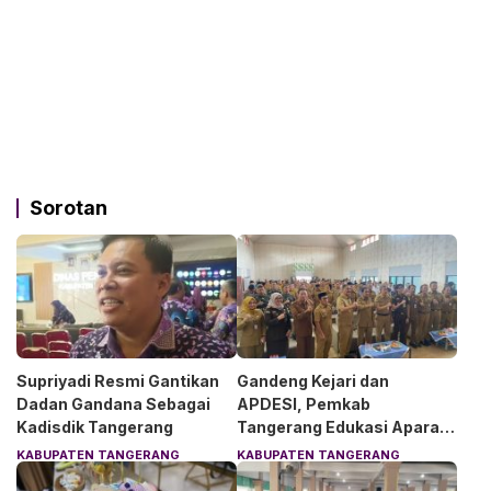
Sorotan
Supriyadi Resmi Gantikan
Gandeng Kejari dan
Dadan Gandana Sebagai
APDESI, Pemkab
Kadisdik Tangerang
Tangerang Edukasi Aparat
Desa Soal Hukum
KABUPATEN TANGERANG
KABUPATEN TANGERANG