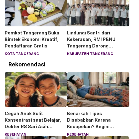
Pemkot Tangerang Buka
Lindungi Santri dari
Bimtek Ekonomi Kreatif,
Kekerasan, RMI PBNU
Pendaftaran Gratis
Tangerang Dorong
Lingkungan Pesantren
KOTA TANGERANG
KABUPATEN TANGERANG
Aman dan Nyaman
Rekomendasi
Cegah Anak Sulit
Benarkah Tipes
Konsentrasi saat Belajar,
Disebabkan Karena
Dokter RS Sari Asih
Kecapekan? Begini
Anjurkan 6 Asupan Ini
Penjelasan Dokter RS Sari
KESEHATAN
KESEHATAN