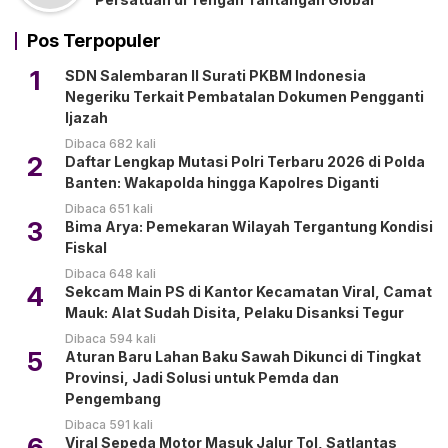
Pos Terpopuler
1
SDN Salembaran II Surati PKBM Indonesia
Negeriku Terkait Pembatalan Dokumen Pengganti
Ijazah
Dibaca 682 kali
2
Daftar Lengkap Mutasi Polri Terbaru 2026 di Polda
Banten: Wakapolda hingga Kapolres Diganti
Dibaca 651 kali
3
Bima Arya: Pemekaran Wilayah Tergantung Kondisi
Fiskal
Dibaca 648 kali
4
Sekcam Main PS di Kantor Kecamatan Viral, Camat
Mauk: Alat Sudah Disita, Pelaku Disanksi Tegur
Dibaca 594 kali
5
Aturan Baru Lahan Baku Sawah Dikunci di Tingkat
Provinsi, Jadi Solusi untuk Pemda dan
Pengembang
Dibaca 591 kali
6
Viral Sepeda Motor Masuk Jalur Tol, Satlantas