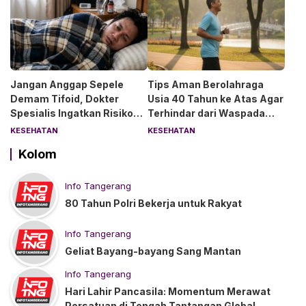
Asih Bintaro
Jangan Anggap Sepele
Tips Aman Berolahraga
Demam Tifoid, Dokter
Usia 40 Tahun ke Atas Agar
Spesialis Ingatkan Risiko
Terhindar dari Waspada
Kebocoran Usus
“Angin Duduk”
KESEHATAN
KESEHATAN
Kolom
Info Tangerang
80 Tahun Polri Bekerja untuk Rakyat
Info Tangerang
Geliat Bayang-bayang Sang Mantan
Info Tangerang
Hari Lahir Pancasila: Momentum Merawat
Persatuan di Tengah Tantangan Global