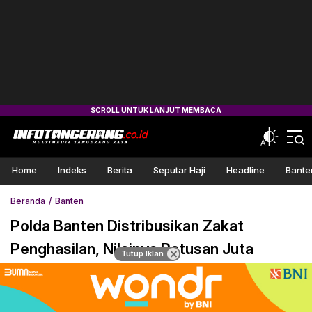
Home
Indeks
Berita
Seputar Haji
Headline
Bante
Beranda
Banten
Polda Banten Distribusikan Zakat
Penghasilan, Nilainya Ratusan Juta
Tutup Iklan
Rupiah
17 Juni 2020 17:01