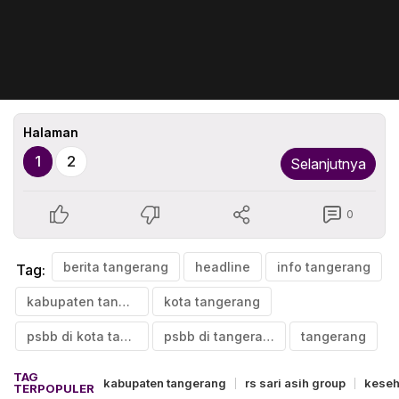
Halaman
1
2
Selanjutnya
0
berita tangerang
headline
info tangerang
Tag:
kabupaten tangerang
kota tangerang
psbb di kota tangerang
psbb di tangerang
tangerang
TAG
kabupaten tangerang
rs sari asih group
keseh
TERPOPULER