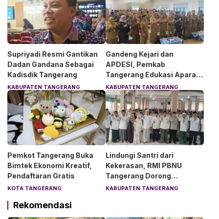
Supriyadi Resmi Gantikan
Gandeng Kejari dan
Dadan Gandana Sebagai
APDESI, Pemkab
Kadisdik Tangerang
Tangerang Edukasi Aparat
Desa Soal Hukum
KABUPATEN TANGERANG
KABUPATEN TANGERANG
Pemkot Tangerang Buka
Lindungi Santri dari
Bimtek Ekonomi Kreatif,
Kekerasan, RMI PBNU
Pendaftaran Gratis
Tangerang Dorong
Lingkungan Pesantren
KOTA TANGERANG
KABUPATEN TANGERANG
Aman dan Nyaman
Rekomendasi