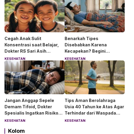
Cegah Anak Sulit
Benarkah Tipes
Konsentrasi saat Belajar,
Disebabkan Karena
Dokter RS Sari Asih
Kecapekan? Begini
Anjurkan 6 Asupan Ini
Penjelasan Dokter RS Sari
KESEHATAN
KESEHATAN
Asih Bintaro
Jangan Anggap Sepele
Tips Aman Berolahraga
Demam Tifoid, Dokter
Usia 40 Tahun ke Atas Agar
Spesialis Ingatkan Risiko
Terhindar dari Waspada
Kebocoran Usus
“Angin Duduk”
KESEHATAN
KESEHATAN
Kolom