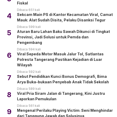
Fiskal
Dibaca 651 kali
4
Sekcam Main PS di Kantor Kecamatan Viral, Camat
Mauk: Alat Sudah Disita, Pelaku Disanksi Tegur
Dibaca 599 kali
5
Aturan Baru Lahan Baku Sawah Dikunci di Tingkat
Provinsi, Jadi Solusi untuk Pemda dan
Pengembang
Dibaca 594 kali
6
Viral Sepeda Motor Masuk Jalur Tol, Satlantas
Polresta Tangerang Pastikan Kejadian di Luar
Wilayah
Dibaca 592 kali
7
Sebut Pendidikan Kunci Bonus Demografi, Bima
Arya Buka-bukaan Penyebab Anak Tidak Sekolah
Dibaca 589 kali
8
Viral Pria Siram Jalan di Tangerang, Kini Justru
Laporkan Pemukulan
Dibaca 561 kali
9
Mengenal Perilaku Playing Victim: Seni Menghindar
dari Tanggung Jawab dan Solusinya