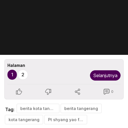
Halaman
1
2
Selanjutnya
0
berita kota tangerang
berita tangerang
Tag:
kota tangerang
Pt shyang yao fung