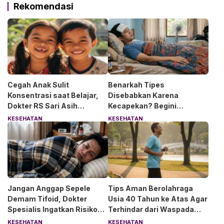
Rekomendasi
Cegah Anak Sulit
Benarkah Tipes
Konsentrasi saat Belajar,
Disebabkan Karena
Dokter RS Sari Asih
Kecapekan? Begini
Anjurkan 6 Asupan Ini
Penjelasan Dokter RS Sari
KESEHATAN
KESEHATAN
Asih Bintaro
Jangan Anggap Sepele
Tips Aman Berolahraga
Demam Tifoid, Dokter
Usia 40 Tahun ke Atas Agar
Spesialis Ingatkan Risiko
Terhindar dari Waspada
Kebocoran Usus
“Angin Duduk”
KESEHATAN
KESEHATAN