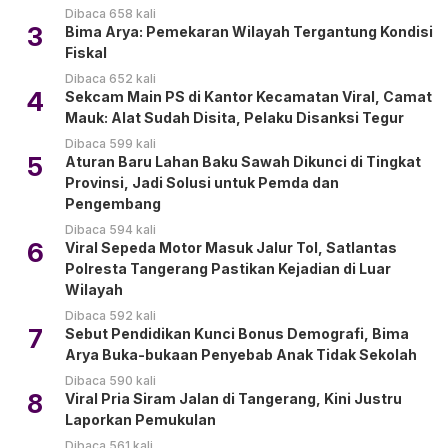
Dibaca 658 kali
3
Bima Arya: Pemekaran Wilayah Tergantung Kondisi
Fiskal
Dibaca 652 kali
4
Sekcam Main PS di Kantor Kecamatan Viral, Camat
Mauk: Alat Sudah Disita, Pelaku Disanksi Tegur
Dibaca 599 kali
5
Aturan Baru Lahan Baku Sawah Dikunci di Tingkat
Provinsi, Jadi Solusi untuk Pemda dan
Pengembang
Dibaca 594 kali
6
Viral Sepeda Motor Masuk Jalur Tol, Satlantas
Polresta Tangerang Pastikan Kejadian di Luar
Wilayah
Dibaca 592 kali
7
Sebut Pendidikan Kunci Bonus Demografi, Bima
Arya Buka-bukaan Penyebab Anak Tidak Sekolah
Dibaca 590 kali
8
Viral Pria Siram Jalan di Tangerang, Kini Justru
Laporkan Pemukulan
Dibaca 561 kali