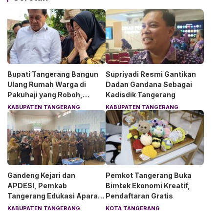
Bupati Tangerang Bangun
Supriyadi Resmi Gantikan
Ulang Rumah Warga di
Dadan Gandana Sebagai
Pakuhaji yang Roboh,
Kadisdik Tangerang
Pemilik Menangis Haru
KABUPATEN TANGERANG
KABUPATEN TANGERANG
Gandeng Kejari dan
Pemkot Tangerang Buka
APDESI, Pemkab
Bimtek Ekonomi Kreatif,
Tangerang Edukasi Aparat
Pendaftaran Gratis
Desa Soal Hukum
KABUPATEN TANGERANG
KOTA TANGERANG