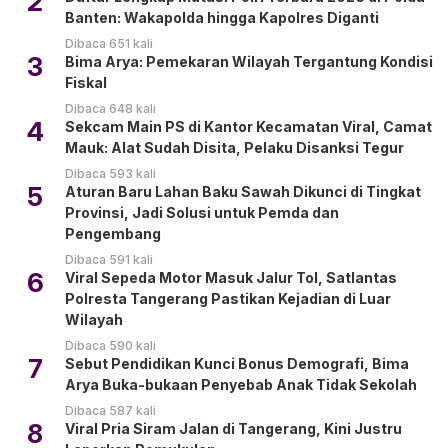
2
Banten: Wakapolda hingga Kapolres Diganti
Dibaca 651 kali
3
Bima Arya: Pemekaran Wilayah Tergantung Kondisi
Fiskal
Dibaca 648 kali
4
Sekcam Main PS di Kantor Kecamatan Viral, Camat
Mauk: Alat Sudah Disita, Pelaku Disanksi Tegur
Dibaca 593 kali
5
Aturan Baru Lahan Baku Sawah Dikunci di Tingkat
Provinsi, Jadi Solusi untuk Pemda dan
Pengembang
Dibaca 591 kali
6
Viral Sepeda Motor Masuk Jalur Tol, Satlantas
Polresta Tangerang Pastikan Kejadian di Luar
Wilayah
Dibaca 590 kali
7
Sebut Pendidikan Kunci Bonus Demografi, Bima
Arya Buka-bukaan Penyebab Anak Tidak Sekolah
Dibaca 587 kali
8
Viral Pria Siram Jalan di Tangerang, Kini Justru