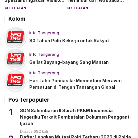
Spesialis Ingatkan Risiko
Terhindar dari Waspada
Kebocoran Usus
“Angin Duduk”
KESEHATAN
KESEHATAN
Kolom
Info Tangerang
80 Tahun Polri Bekerja untuk Rakyat
Info Tangerang
Geliat Bayang-bayang Sang Mantan
Info Tangerang
Hari Lahir Pancasila: Momentum Merawat
Persatuan di Tengah Tantangan Global
Pos Terpopuler
1
SDN Salembaran II Surati PKBM Indonesia
Negeriku Terkait Pembatalan Dokumen Pengganti
Ijazah
Dibaca 682 kali
Daftar Lengkap Mutasi Polri Terbaru 2026 di Polda