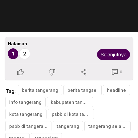
Halaman
1
2
Selanjutnya
0
berita tangerang
berita tangsel
headline
Tag:
info tangerang
kabupaten tangerang
kota tangerang
psbb di kota tangerang
psbb di tangerang
tangerang
tangerang selatan