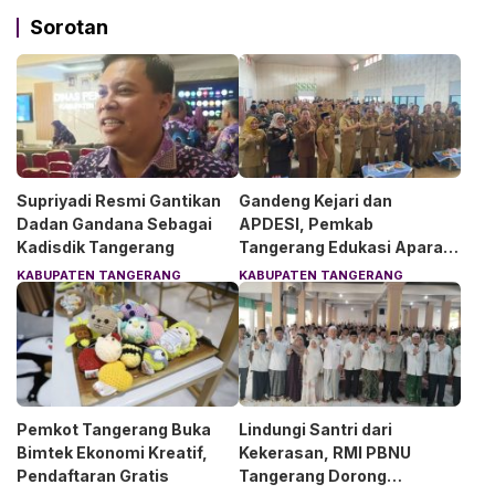
Sorotan
Supriyadi Resmi Gantikan
Gandeng Kejari dan
Dadan Gandana Sebagai
APDESI, Pemkab
Kadisdik Tangerang
Tangerang Edukasi Aparat
Desa Soal Hukum
KABUPATEN TANGERANG
KABUPATEN TANGERANG
Pemkot Tangerang Buka
Lindungi Santri dari
Bimtek Ekonomi Kreatif,
Kekerasan, RMI PBNU
Pendaftaran Gratis
Tangerang Dorong