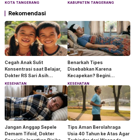
Lingkungan Pesantren
KOTA TANGERANG
KABUPATEN TANGERANG
Aman dan Nyaman
Rekomendasi
Cegah Anak Sulit
Benarkah Tipes
Konsentrasi saat Belajar,
Disebabkan Karena
Dokter RS Sari Asih
Kecapekan? Begini
Anjurkan 6 Asupan Ini
Penjelasan Dokter RS Sari
KESEHATAN
KESEHATAN
Asih Bintaro
Jangan Anggap Sepele
Tips Aman Berolahraga
Demam Tifoid, Dokter
Usia 40 Tahun ke Atas Agar