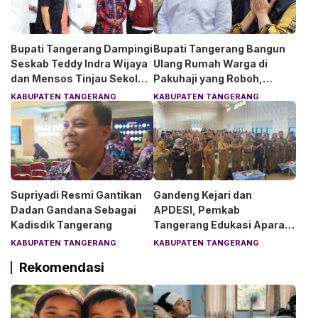
Bupati Tangerang Dampingi
Bupati Tangerang Bangun
Seskab Teddy Indra Wijaya
Ulang Rumah Warga di
dan Mensos Tinjau Sekolah
Pakuhaji yang Roboh,
Rakyat di Curug
Pemilik Menangis Haru
KABUPATEN TANGERANG
KABUPATEN TANGERANG
Supriyadi Resmi Gantikan
Gandeng Kejari dan
Dadan Gandana Sebagai
APDESI, Pemkab
Kadisdik Tangerang
Tangerang Edukasi Aparat
Desa Soal Hukum
KABUPATEN TANGERANG
KABUPATEN TANGERANG
Rekomendasi