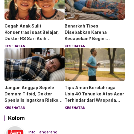
Cegah Anak Sulit
Benarkah Tipes
Konsentrasi saat Belajar,
Disebabkan Karena
Dokter RS Sari Asih
Kecapekan? Begini
Anjurkan 6 Asupan Ini
Penjelasan Dokter RS Sari
KESEHATAN
KESEHATAN
Asih Bintaro
Jangan Anggap Sepele
Tips Aman Berolahraga
Demam Tifoid, Dokter
Usia 40 Tahun ke Atas Agar
Spesialis Ingatkan Risiko
Terhindar dari Waspada
Kebocoran Usus
“Angin Duduk”
KESEHATAN
KESEHATAN
Kolom
Info Tangerang