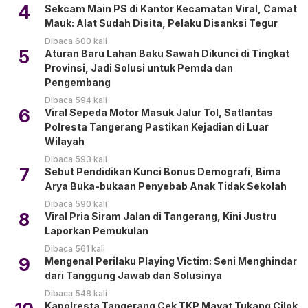
4
Sekcam Main PS di Kantor Kecamatan Viral, Camat
Mauk: Alat Sudah Disita, Pelaku Disanksi Tegur
Dibaca 600 kali
5
Aturan Baru Lahan Baku Sawah Dikunci di Tingkat
Provinsi, Jadi Solusi untuk Pemda dan
Pengembang
Dibaca 594 kali
6
Viral Sepeda Motor Masuk Jalur Tol, Satlantas
Polresta Tangerang Pastikan Kejadian di Luar
Wilayah
Dibaca 593 kali
7
Sebut Pendidikan Kunci Bonus Demografi, Bima
Arya Buka-bukaan Penyebab Anak Tidak Sekolah
Dibaca 590 kali
8
Viral Pria Siram Jalan di Tangerang, Kini Justru
Laporkan Pemukulan
Dibaca 561 kali
9
Mengenal Perilaku Playing Victim: Seni Menghindar
dari Tanggung Jawab dan Solusinya
Dibaca 548 kali
Kapolresta Tangerang Cek TKP Mayat Tukang Cilok