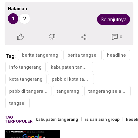
Halaman
1
2
Selanjutnya
0
berita tangerang
berita tangsel
headline
Tag:
info tangerang
kabupaten tangerang
kota tangerang
psbb di kota tangerang
psbb di tangerang
tangerang
tangerang selatan
tangsel
TAG
kabupaten tangerang
rs sari asih group
keseh
TERPOPULER