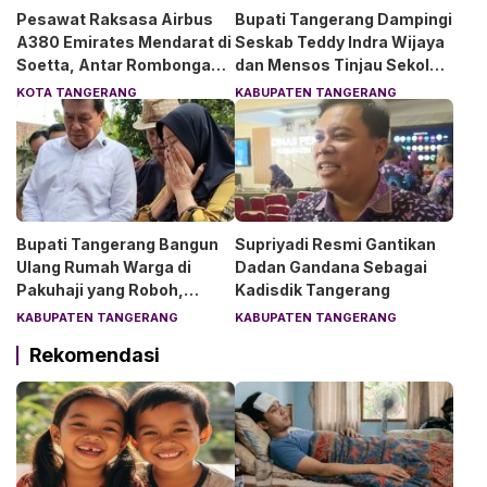
Pesawat Raksasa Airbus
Bupati Tangerang Dampingi
A380 Emirates Mendarat di
Seskab Teddy Indra Wijaya
Soetta, Antar Rombongan
dan Mensos Tinjau Sekolah
Chelsea dan AC Milan
Rakyat di Curug
KOTA TANGERANG
KABUPATEN TANGERANG
Bupati Tangerang Bangun
Supriyadi Resmi Gantikan
Ulang Rumah Warga di
Dadan Gandana Sebagai
Pakuhaji yang Roboh,
Kadisdik Tangerang
Pemilik Menangis Haru
KABUPATEN TANGERANG
KABUPATEN TANGERANG
Rekomendasi