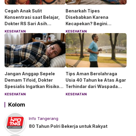
Cegah Anak Sulit
Benarkah Tipes
Konsentrasi saat Belajar,
Disebabkan Karena
Dokter RS Sari Asih
Kecapekan? Begini
Anjurkan 6 Asupan Ini
Penjelasan Dokter RS Sari
KESEHATAN
KESEHATAN
Asih Bintaro
Jangan Anggap Sepele
Tips Aman Berolahraga
Demam Tifoid, Dokter
Usia 40 Tahun ke Atas Agar
Spesialis Ingatkan Risiko
Terhindar dari Waspada
Kebocoran Usus
“Angin Duduk”
KESEHATAN
KESEHATAN
Kolom
Info Tangerang
80 Tahun Polri Bekerja untuk Rakyat