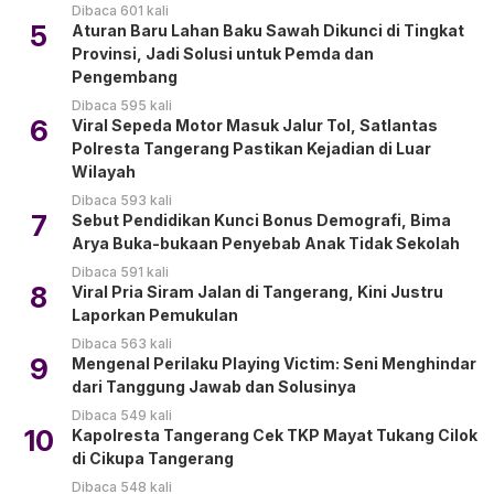
Dibaca 601 kali
5
Aturan Baru Lahan Baku Sawah Dikunci di Tingkat
Provinsi, Jadi Solusi untuk Pemda dan
Pengembang
Dibaca 595 kali
6
Viral Sepeda Motor Masuk Jalur Tol, Satlantas
Polresta Tangerang Pastikan Kejadian di Luar
Wilayah
Dibaca 593 kali
7
Sebut Pendidikan Kunci Bonus Demografi, Bima
Arya Buka-bukaan Penyebab Anak Tidak Sekolah
Dibaca 591 kali
8
Viral Pria Siram Jalan di Tangerang, Kini Justru
Laporkan Pemukulan
Dibaca 563 kali
9
Mengenal Perilaku Playing Victim: Seni Menghindar
dari Tanggung Jawab dan Solusinya
Dibaca 549 kali
10
Kapolresta Tangerang Cek TKP Mayat Tukang Cilok
di Cikupa Tangerang
Dibaca 548 kali