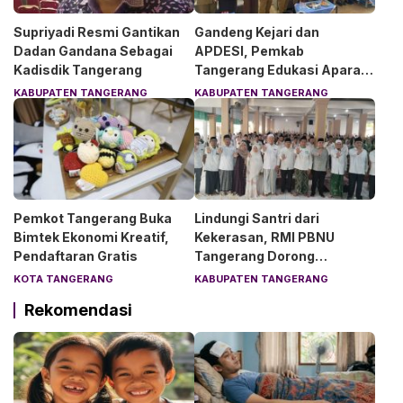
Supriyadi Resmi Gantikan
Gandeng Kejari dan
Dadan Gandana Sebagai
APDESI, Pemkab
Kadisdik Tangerang
Tangerang Edukasi Aparat
Desa Soal Hukum
KABUPATEN TANGERANG
KABUPATEN TANGERANG
Pemkot Tangerang Buka
Lindungi Santri dari
Bimtek Ekonomi Kreatif,
Kekerasan, RMI PBNU
Pendaftaran Gratis
Tangerang Dorong
Lingkungan Pesantren
KOTA TANGERANG
KABUPATEN TANGERANG
Aman dan Nyaman
Rekomendasi