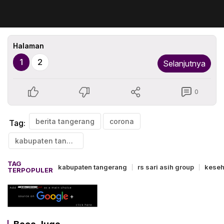
Halaman
1
2
Selanjutnya
0
berita tangerang
corona
Tag:
kabupaten tangerang
TAG
kabupaten tangerang
rs sari asih group
keseh
TERPOPULER