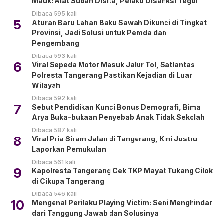
Mauk: Alat Sudah Disita, Pelaku Disanksi Tegur
Dibaca 595 kali
5
Aturan Baru Lahan Baku Sawah Dikunci di Tingkat
Provinsi, Jadi Solusi untuk Pemda dan
Pengembang
Dibaca 593 kali
6
Viral Sepeda Motor Masuk Jalur Tol, Satlantas
Polresta Tangerang Pastikan Kejadian di Luar
Wilayah
Dibaca 592 kali
7
Sebut Pendidikan Kunci Bonus Demografi, Bima
Arya Buka-bukaan Penyebab Anak Tidak Sekolah
Dibaca 587 kali
8
Viral Pria Siram Jalan di Tangerang, Kini Justru
Laporkan Pemukulan
Dibaca 561 kali
9
Kapolresta Tangerang Cek TKP Mayat Tukang Cilok
di Cikupa Tangerang
Dibaca 546 kali
10
Mengenal Perilaku Playing Victim: Seni Menghindar
dari Tanggung Jawab dan Solusinya