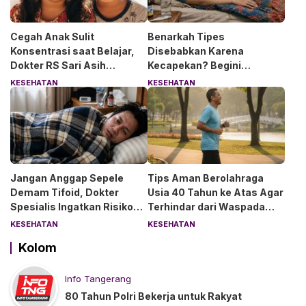
Cegah Anak Sulit
Benarkah Tipes
Konsentrasi saat Belajar,
Disebabkan Karena
Dokter RS Sari Asih
Kecapekan? Begini
Anjurkan 6 Asupan Ini
Penjelasan Dokter RS Sari
KESEHATAN
KESEHATAN
Asih Bintaro
Jangan Anggap Sepele
Tips Aman Berolahraga
Demam Tifoid, Dokter
Usia 40 Tahun ke Atas Agar
Spesialis Ingatkan Risiko
Terhindar dari Waspada
Kebocoran Usus
“Angin Duduk”
KESEHATAN
KESEHATAN
Kolom
Info Tangerang
80 Tahun Polri Bekerja untuk Rakyat