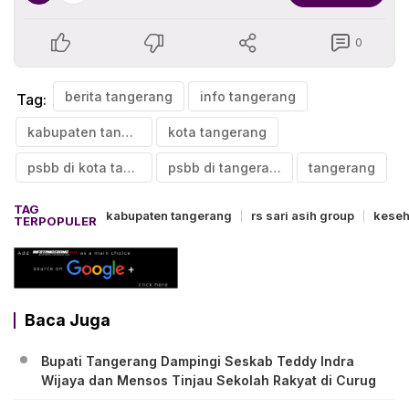
0
berita tangerang
info tangerang
Tag:
kabupaten tangerang
kota tangerang
psbb di kota tangerang
psbb di tangerang
tangerang
TAG
kabupaten tangerang
rs sari asih group
keseh
TERPOPULER
Baca Juga
Bupati Tangerang Dampingi Seskab Teddy Indra
Wijaya dan Mensos Tinjau Sekolah Rakyat di Curug