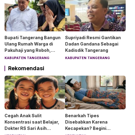
Bupati Tangerang Bangun
Supriyadi Resmi Gantikan
Ulang Rumah Warga di
Dadan Gandana Sebagai
Pakuhaji yang Roboh,
Kadisdik Tangerang
Pemilik Menangis Haru
KABUPATEN TANGERANG
KABUPATEN TANGERANG
Rekomendasi
Cegah Anak Sulit
Benarkah Tipes
Konsentrasi saat Belajar,
Disebabkan Karena
Dokter RS Sari Asih
Kecapekan? Begini
Anjurkan 6 Asupan Ini
Penjelasan Dokter RS Sari