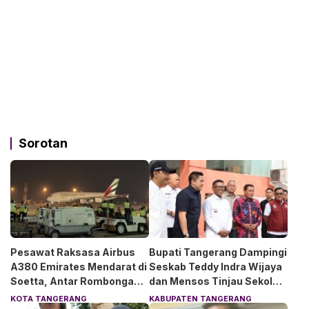
Sorotan
Pesawat Raksasa Airbus
Bupati Tangerang Dampingi
A380 Emirates Mendarat di
Seskab Teddy Indra Wijaya
Soetta, Antar Rombongan
dan Mensos Tinjau Sekolah
Chelsea dan AC Milan
Rakyat di Curug
KOTA TANGERANG
KABUPATEN TANGERANG