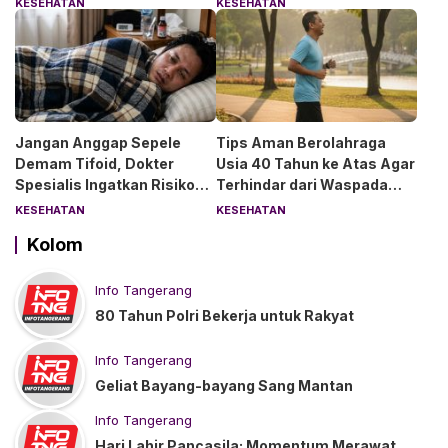
KESEHATAN
KESEHATAN
Asih Bintaro
Jangan Anggap Sepele
Tips Aman Berolahraga
Demam Tifoid, Dokter
Usia 40 Tahun ke Atas Agar
Spesialis Ingatkan Risiko
Terhindar dari Waspada
Kebocoran Usus
“Angin Duduk”
KESEHATAN
KESEHATAN
Kolom
Info Tangerang
80 Tahun Polri Bekerja untuk Rakyat
Info Tangerang
Geliat Bayang-bayang Sang Mantan
Info Tangerang
Hari Lahir Pancasila: Momentum Merawat