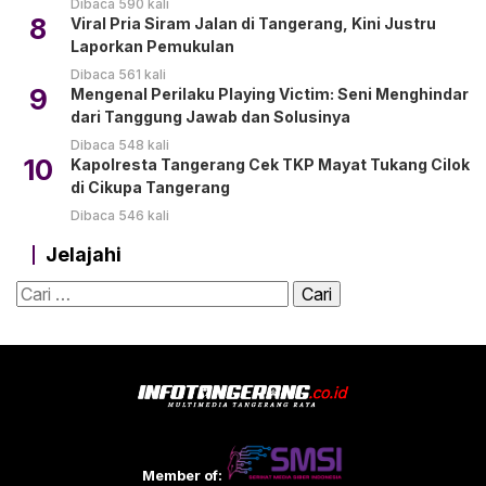
Dibaca 590 kali
8
Viral Pria Siram Jalan di Tangerang, Kini Justru
Laporkan Pemukulan
Dibaca 561 kali
9
Mengenal Perilaku Playing Victim: Seni Menghindar
dari Tanggung Jawab dan Solusinya
Dibaca 548 kali
10
Kapolresta Tangerang Cek TKP Mayat Tukang Cilok
di Cikupa Tangerang
Dibaca 546 kali
Jelajahi
Cari
untuk:
Member of: