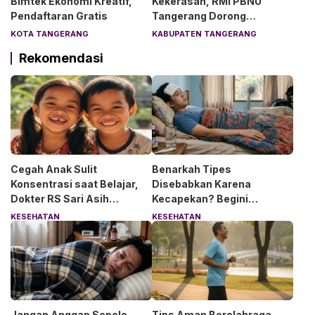
Bimtek Ekonomi Kreatif,
Kekerasan, RMI PBNU
Pendaftaran Gratis
Tangerang Dorong
Lingkungan Pesantren
KOTA TANGERANG
KABUPATEN TANGERANG
Aman dan Nyaman
Rekomendasi
Cegah Anak Sulit
Benarkah Tipes
Konsentrasi saat Belajar,
Disebabkan Karena
Dokter RS Sari Asih
Kecapekan? Begini
Anjurkan 6 Asupan Ini
Penjelasan Dokter RS Sari
KESEHATAN
KESEHATAN
Asih Bintaro
Jangan Anggap Sepele
Tips Aman Berolahraga