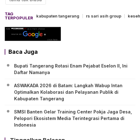
TAG
kabupaten tangerang
rs sari asih group
keseh
TERPOPULER
Baca Juga
Bupati Tangerang Rotasi Enam Pejabat Eselon II, Ini
Daftar Namanya
ASWAKADA 2026 di Batam: Langkah Wabup Intan
Optimalkan Kolaborasi dan Pelayanan Publik di
Kabupaten Tangerang
SMSI Banten Gelar Training Center Pokja Jaga Desa,
Pelopori Ekosistem Media Terintegrasi Pertama di
Indonesia