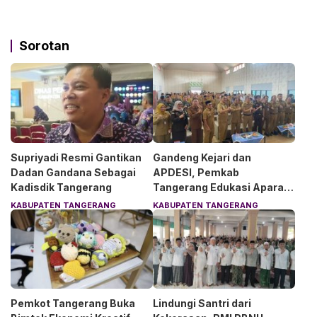
Sorotan
Supriyadi Resmi Gantikan
Gandeng Kejari dan
Dadan Gandana Sebagai
APDESI, Pemkab
Kadisdik Tangerang
Tangerang Edukasi Aparat
Desa Soal Hukum
KABUPATEN TANGERANG
KABUPATEN TANGERANG
Pemkot Tangerang Buka
Lindungi Santri dari