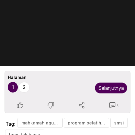
Halaman
1
2
Selanjutnya
0
mahkamah agung
program pelatihan mediator
smsi
Tag:
tamu tak biasa