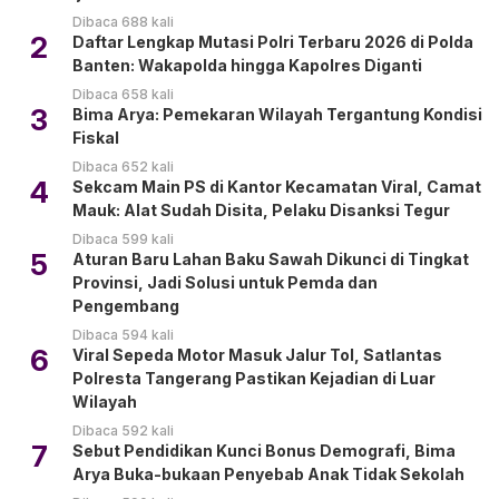
Dibaca 688 kali
2
Daftar Lengkap Mutasi Polri Terbaru 2026 di Polda
Banten: Wakapolda hingga Kapolres Diganti
Dibaca 658 kali
3
Bima Arya: Pemekaran Wilayah Tergantung Kondisi
Fiskal
Dibaca 652 kali
4
Sekcam Main PS di Kantor Kecamatan Viral, Camat
Mauk: Alat Sudah Disita, Pelaku Disanksi Tegur
Dibaca 599 kali
5
Aturan Baru Lahan Baku Sawah Dikunci di Tingkat
Provinsi, Jadi Solusi untuk Pemda dan
Pengembang
Dibaca 594 kali
6
Viral Sepeda Motor Masuk Jalur Tol, Satlantas
Polresta Tangerang Pastikan Kejadian di Luar
Wilayah
Dibaca 592 kali
7
Sebut Pendidikan Kunci Bonus Demografi, Bima
Arya Buka-bukaan Penyebab Anak Tidak Sekolah