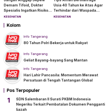
Demam Tifoid, Dokter
Usia 40 Tahun ke Atas Agar
Spesialis Ingatkan Risiko
Terhindar dari Waspada
Kebocoran Usus
“Angin Duduk”
KESEHATAN
KESEHATAN
Kolom
Info Tangerang
80 Tahun Polri Bekerja untuk Rakyat
Info Tangerang
Geliat Bayang-bayang Sang Mantan
Info Tangerang
Hari Lahir Pancasila: Momentum Merawat
Persatuan di Tengah Tantangan Global
Pos Terpopuler
1
SDN Salembaran II Surati PKBM Indonesia
Negeriku Terkait Pembatalan Dokumen Pengganti
Ijazah