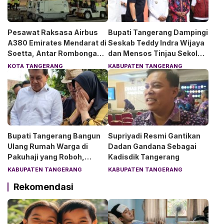
Pesawat Raksasa Airbus
Bupati Tangerang Dampingi
A380 Emirates Mendarat di
Seskab Teddy Indra Wijaya
Soetta, Antar Rombongan
dan Mensos Tinjau Sekolah
Chelsea dan AC Milan
Rakyat di Curug
KOTA TANGERANG
KABUPATEN TANGERANG
Bupati Tangerang Bangun
Supriyadi Resmi Gantikan
Ulang Rumah Warga di
Dadan Gandana Sebagai
Pakuhaji yang Roboh,
Kadisdik Tangerang
Pemilik Menangis Haru
KABUPATEN TANGERANG
KABUPATEN TANGERANG
Rekomendasi