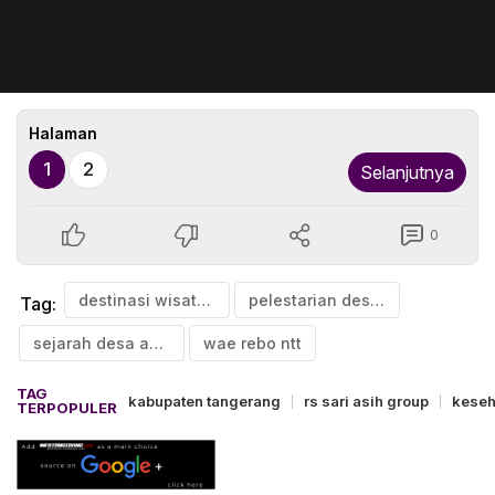
Halaman
1
2
Selanjutnya
0
destinasi wisata mirip wae rebo
pelestarian desa adat di indonesia
Tag:
sejarah desa adat matabesi belu
wae rebo ntt
TAG
kabupaten tangerang
rs sari asih group
keseh
TERPOPULER