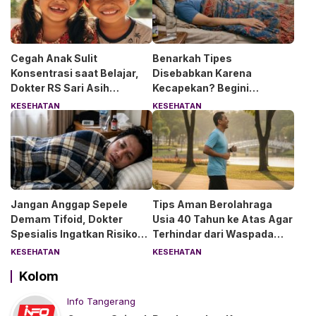
Cegah Anak Sulit
Benarkah Tipes
Konsentrasi saat Belajar,
Disebabkan Karena
Dokter RS Sari Asih
Kecapekan? Begini
Anjurkan 6 Asupan Ini
Penjelasan Dokter RS Sari
KESEHATAN
KESEHATAN
Asih Bintaro
Jangan Anggap Sepele
Tips Aman Berolahraga
Demam Tifoid, Dokter
Usia 40 Tahun ke Atas Agar
Spesialis Ingatkan Risiko
Terhindar dari Waspada
Kebocoran Usus
“Angin Duduk”
KESEHATAN
KESEHATAN
Kolom
Info Tangerang