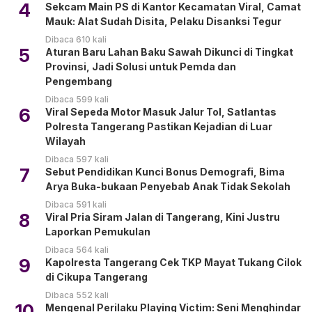
4
Sekcam Main PS di Kantor Kecamatan Viral, Camat
Mauk: Alat Sudah Disita, Pelaku Disanksi Tegur
Dibaca 610 kali
5
Aturan Baru Lahan Baku Sawah Dikunci di Tingkat
Provinsi, Jadi Solusi untuk Pemda dan
Pengembang
Dibaca 599 kali
6
Viral Sepeda Motor Masuk Jalur Tol, Satlantas
Polresta Tangerang Pastikan Kejadian di Luar
Wilayah
Dibaca 597 kali
7
Sebut Pendidikan Kunci Bonus Demografi, Bima
Arya Buka-bukaan Penyebab Anak Tidak Sekolah
Dibaca 591 kali
8
Viral Pria Siram Jalan di Tangerang, Kini Justru
Laporkan Pemukulan
Dibaca 564 kali
9
Kapolresta Tangerang Cek TKP Mayat Tukang Cilok
di Cikupa Tangerang
Dibaca 552 kali
10
Mengenal Perilaku Playing Victim: Seni Menghindar