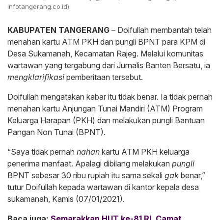
infotangerang.co.id)
KABUPATEN TANGERANG
– Doifullah membantah telah
menahan kartu ATM PKH dan pungli BPNT para KPM di
Desa Sukamanah, Kecamatan Rajeg. Melalui komunitas
wartawan yang tergabung dari Jurnalis Banten Bersatu, ia
mengklarifikasi
pemberitaan tersebut.
Doifullah mengatakan kabar itu tidak benar. Ia tidak pernah
menahan kartu Anjungan Tunai Mandiri (ATM) Program
Keluarga Harapan (PKH) dan melakukan pungli Bantuan
Pangan Non Tunai (BPNT).
“Saya tidak pernah
nahan
kartu ATM PKH keluarga
penerima manfaat. Apalagi dibilang melakukan
pungli
BPNT sebesar 30 ribu rupiah itu sama sekali
gak
benar,”
tutur Doifullah kepada wartawan di kantor kepala desa
sukamanah, Kamis (07/01/2021).
Baca juga:
Semarakkan HUT ke-81 RI, Camat