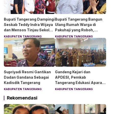
Bupati Tangerang Dampingi
Bupati Tangerang Bangun
Seskab Teddy Indra Wijaya
Ulang Rumah Warga di
dan Mensos Tinjau Sekolah
Pakuhaji yang Roboh,
Rakyat di Curug
Pemilik Menangis Haru
KABUPATEN TANGERANG
KABUPATEN TANGERANG
Supriyadi Resmi Gantikan
Gandeng Kejari dan
Dadan Gandana Sebagai
APDESI, Pemkab
Kadisdik Tangerang
Tangerang Edukasi Aparat
Desa Soal Hukum
KABUPATEN TANGERANG
KABUPATEN TANGERANG
Rekomendasi