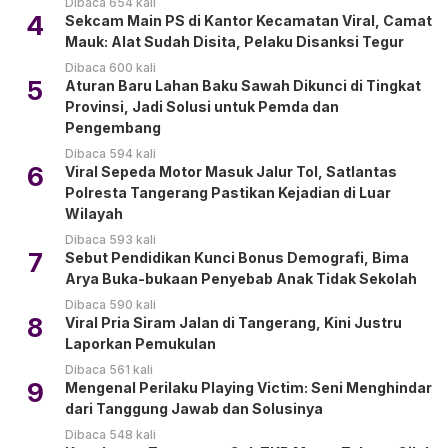
Dibaca 654 kali
4
Sekcam Main PS di Kantor Kecamatan Viral, Camat
Mauk: Alat Sudah Disita, Pelaku Disanksi Tegur
Dibaca 600 kali
5
Aturan Baru Lahan Baku Sawah Dikunci di Tingkat
Provinsi, Jadi Solusi untuk Pemda dan
Pengembang
Dibaca 594 kali
6
Viral Sepeda Motor Masuk Jalur Tol, Satlantas
Polresta Tangerang Pastikan Kejadian di Luar
Wilayah
Dibaca 593 kali
7
Sebut Pendidikan Kunci Bonus Demografi, Bima
Arya Buka-bukaan Penyebab Anak Tidak Sekolah
Dibaca 590 kali
8
Viral Pria Siram Jalan di Tangerang, Kini Justru
Laporkan Pemukulan
Dibaca 561 kali
9
Mengenal Perilaku Playing Victim: Seni Menghindar
dari Tanggung Jawab dan Solusinya
Dibaca 548 kali