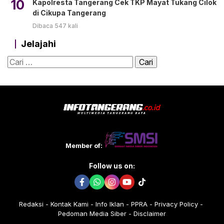
10
Kapolresta Tangerang Cek TKP Mayat Tukang Cilok
di Cikupa Tangerang
Dibaca 547 kali
Jelajahi
Cari
untuk:
Member of:
Follow us on:
Redaksi
Kontak Kami
Info Iklan
PPRA
Privacy Policy
Pedoman Media Siber
Disclaimer