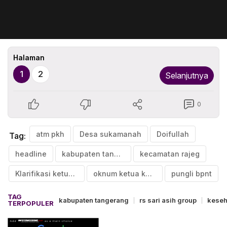
Halaman
1
2
Selanjutnya
0
atm pkh
Desa sukamanah
Doifullah
Tag:
headline
kabupaten tangerang
kecamatan rajeg
Klarifikasi ketua kelompok
oknum ketua kelompok
pungli bpnt
TAG
kabupaten tangerang
rs sari asih group
keseh
TERPOPULER