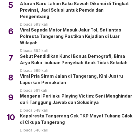
5
Aturan Baru Lahan Baku Sawah Dikunci di Tingkat
Provinsi, Jadi Solusi untuk Pemda dan
Pengembang
Dibaca 593 kali
6
Viral Sepeda Motor Masuk Jalur Tol, Satlantas
Polresta Tangerang Pastikan Kejadian di Luar
Wilayah
Dibaca 592 kali
7
Sebut Pendidikan Kunci Bonus Demografi, Bima
Arya Buka-bukaan Penyebab Anak Tidak Sekolah
Dibaca 589 kali
8
Viral Pria Siram Jalan di Tangerang, Kini Justru
Laporkan Pemukulan
Dibaca 561 kali
9
Mengenal Perilaku Playing Victim: Seni Menghindar
dari Tanggung Jawab dan Solusinya
Dibaca 548 kali
10
Kapolresta Tangerang Cek TKP Mayat Tukang Cilok
di Cikupa Tangerang
Dibaca 546 kali