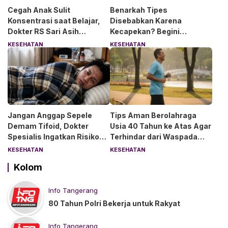
Cegah Anak Sulit
Benarkah Tipes
Konsentrasi saat Belajar,
Disebabkan Karena
Dokter RS Sari Asih
Kecapekan? Begini
Anjurkan 6 Asupan Ini
Penjelasan Dokter RS Sari
KESEHATAN
KESEHATAN
Asih Bintaro
Jangan Anggap Sepele
Tips Aman Berolahraga
Demam Tifoid, Dokter
Usia 40 Tahun ke Atas Agar
Spesialis Ingatkan Risiko
Terhindar dari Waspada
Kebocoran Usus
“Angin Duduk”
KESEHATAN
KESEHATAN
Kolom
Info Tangerang
80 Tahun Polri Bekerja untuk Rakyat
Info Tangerang