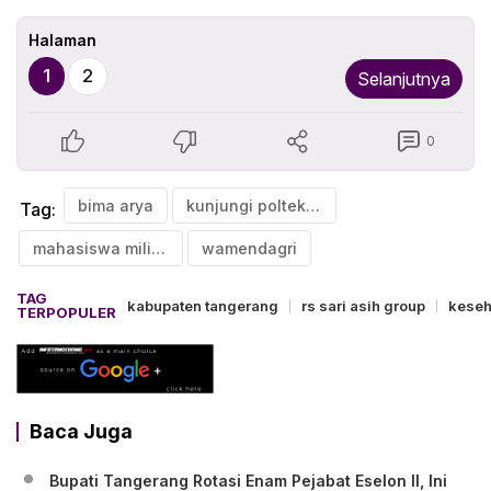
Halaman
1
2
Selanjutnya
0
bima arya
kunjungi poltek unhan
Tag:
mahasiswa miliki visi pemimpin
wamendagri
TAG
kabupaten tangerang
rs sari asih group
keseh
TERPOPULER
Baca Juga
Bupati Tangerang Rotasi Enam Pejabat Eselon II, Ini