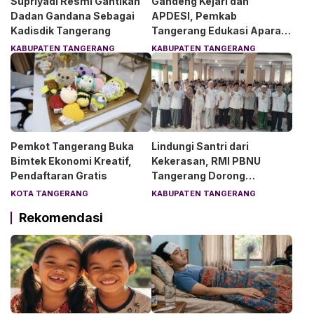
Supriyadi Resmi Gantikan
Gandeng Kejari dan
Dadan Gandana Sebagai
APDESI, Pemkab
Kadisdik Tangerang
Tangerang Edukasi Aparat
Desa Soal Hukum
KABUPATEN TANGERANG
KABUPATEN TANGERANG
Pemkot Tangerang Buka
Lindungi Santri dari
Bimtek Ekonomi Kreatif,
Kekerasan, RMI PBNU
Pendaftaran Gratis
Tangerang Dorong
Lingkungan Pesantren
KOTA TANGERANG
KABUPATEN TANGERANG
Aman dan Nyaman
Rekomendasi