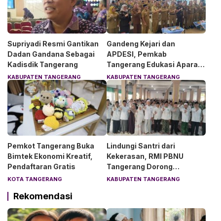
Supriyadi Resmi Gantikan
Gandeng Kejari dan
Dadan Gandana Sebagai
APDESI, Pemkab
Kadisdik Tangerang
Tangerang Edukasi Aparat
Desa Soal Hukum
KABUPATEN TANGERANG
KABUPATEN TANGERANG
Pemkot Tangerang Buka
Lindungi Santri dari
Bimtek Ekonomi Kreatif,
Kekerasan, RMI PBNU
Pendaftaran Gratis
Tangerang Dorong
Lingkungan Pesantren
KOTA TANGERANG
KABUPATEN TANGERANG
Aman dan Nyaman
Rekomendasi