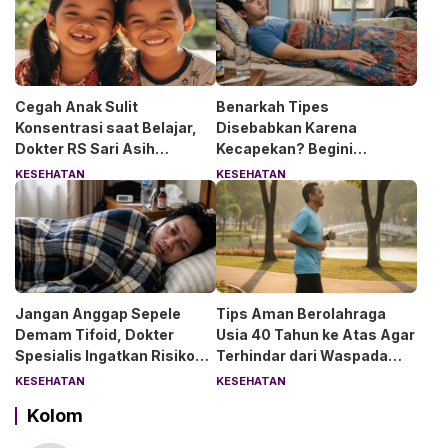
Cegah Anak Sulit
Benarkah Tipes
Konsentrasi saat Belajar,
Disebabkan Karena
Dokter RS Sari Asih
Kecapekan? Begini
Anjurkan 6 Asupan Ini
Penjelasan Dokter RS Sari
KESEHATAN
KESEHATAN
Asih Bintaro
Jangan Anggap Sepele
Tips Aman Berolahraga
Demam Tifoid, Dokter
Usia 40 Tahun ke Atas Agar
Spesialis Ingatkan Risiko
Terhindar dari Waspada
Kebocoran Usus
“Angin Duduk”
KESEHATAN
KESEHATAN
Kolom