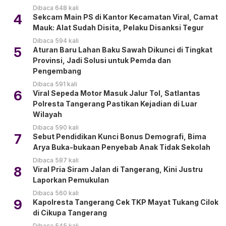
Dibaca 648 kali
4
Sekcam Main PS di Kantor Kecamatan Viral, Camat
Mauk: Alat Sudah Disita, Pelaku Disanksi Tegur
Dibaca 594 kali
5
Aturan Baru Lahan Baku Sawah Dikunci di Tingkat
Provinsi, Jadi Solusi untuk Pemda dan
Pengembang
Dibaca 591 kali
6
Viral Sepeda Motor Masuk Jalur Tol, Satlantas
Polresta Tangerang Pastikan Kejadian di Luar
Wilayah
Dibaca 590 kali
7
Sebut Pendidikan Kunci Bonus Demografi, Bima
Arya Buka-bukaan Penyebab Anak Tidak Sekolah
Dibaca 587 kali
8
Viral Pria Siram Jalan di Tangerang, Kini Justru
Laporkan Pemukulan
Dibaca 560 kali
9
Kapolresta Tangerang Cek TKP Mayat Tukang Cilok
di Cikupa Tangerang
Dibaca 545 kali