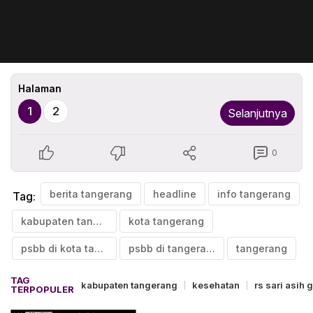
Halaman
1
2
Selanjutnya
0
berita tangerang
headline
info tangerang
Tag:
kabupaten tangerang
kota tangerang
psbb di kota tangerang
psbb di tangerang
tangerang
TAG
kabupaten tangerang
kesehatan
rs sari asih 
TERPOPULER