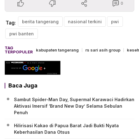
0
berita tangerang
nasional terkini
pwi
Tag:
pwi banten
TAG
kabupaten tangerang
rs sari asih group
keseh
TERPOPULER
Baca Juga
Sambut Spider-Man Day, Supermal Karawaci Hadirkan
Aktivasi Imersif ‘Brand New Day’ Selama Sebulan
Penuh
Hilirisasi Kakao di Papua Barat Jadi Bukti Nyata
Keberhasilan Dana Otsus