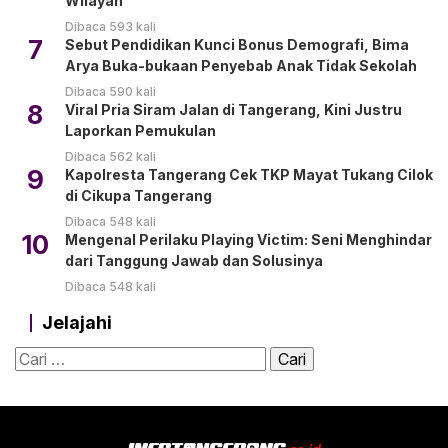
Wilayah
Dibaca 593 kali
7
Sebut Pendidikan Kunci Bonus Demografi, Bima
Arya Buka-bukaan Penyebab Anak Tidak Sekolah
Dibaca 590 kali
8
Viral Pria Siram Jalan di Tangerang, Kini Justru
Laporkan Pemukulan
Dibaca 562 kali
9
Kapolresta Tangerang Cek TKP Mayat Tukang Cilok
di Cikupa Tangerang
Dibaca 548 kali
10
Mengenal Perilaku Playing Victim: Seni Menghindar
dari Tanggung Jawab dan Solusinya
Dibaca 548 kali
Jelajahi
Cari
untuk: