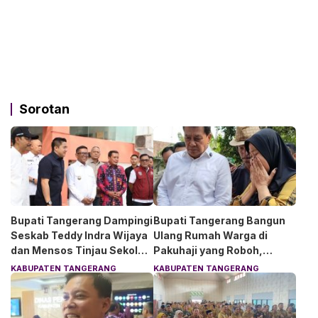
Sorotan
Bupati Tangerang Dampingi
Bupati Tangerang Bangun
Seskab Teddy Indra Wijaya
Ulang Rumah Warga di
dan Mensos Tinjau Sekolah
Pakuhaji yang Roboh,
Rakyat di Curug
Pemilik Menangis Haru
KABUPATEN TANGERANG
KABUPATEN TANGERANG