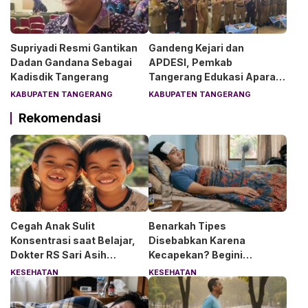
Supriyadi Resmi Gantikan
Gandeng Kejari dan
Dadan Gandana Sebagai
APDESI, Pemkab
Kadisdik Tangerang
Tangerang Edukasi Aparat
Desa Soal Hukum
KABUPATEN TANGERANG
KABUPATEN TANGERANG
Rekomendasi
Cegah Anak Sulit
Benarkah Tipes
Konsentrasi saat Belajar,
Disebabkan Karena
Dokter RS Sari Asih
Kecapekan? Begini
Anjurkan 6 Asupan Ini
Penjelasan Dokter RS Sari
KESEHATAN
KESEHATAN
Asih Bintaro