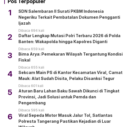
Pos Terpopuler
1
SDN Salembaran II Surati PKBM Indonesia
Negeriku Terkait Pembatalan Dokumen Pengganti
Ijazah
Dibaca 694 kali
2
Daftar Lengkap Mutasi Polri Terbaru 2026 di Polda
Banten: Wakapolda hingga Kapolres Diganti
Dibaca 659 kali
3
Bima Arya: Pemekaran Wilayah Tergantung Kondisi
Fiskal
Dibaca 655 kali
4
Sekcam Main PS di Kantor Kecamatan Viral, Camat
Mauk: Alat Sudah Disita, Pelaku Disanksi Tegur
Dibaca 601 kali
5
Aturan Baru Lahan Baku Sawah Dikunci di Tingkat
Provinsi, Jadi Solusi untuk Pemda dan
Pengembang
Dibaca 595 kali
6
Viral Sepeda Motor Masuk Jalur Tol, Satlantas
Polresta Tangerang Pastikan Kejadian di Luar