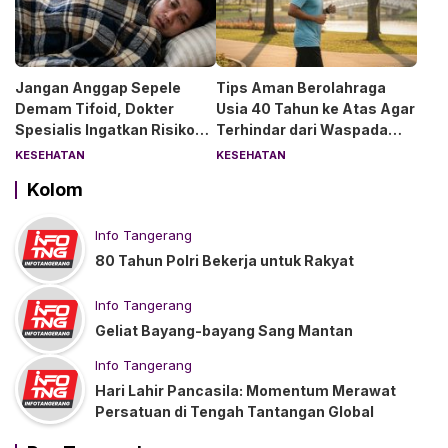
Jangan Anggap Sepele
Tips Aman Berolahraga
Demam Tifoid, Dokter
Usia 40 Tahun ke Atas Agar
Spesialis Ingatkan Risiko
Terhindar dari Waspada
Kebocoran Usus
“Angin Duduk”
KESEHATAN
KESEHATAN
Kolom
Info Tangerang
80 Tahun Polri Bekerja untuk Rakyat
Info Tangerang
Geliat Bayang-bayang Sang Mantan
Info Tangerang
Hari Lahir Pancasila: Momentum Merawat
Persatuan di Tengah Tantangan Global