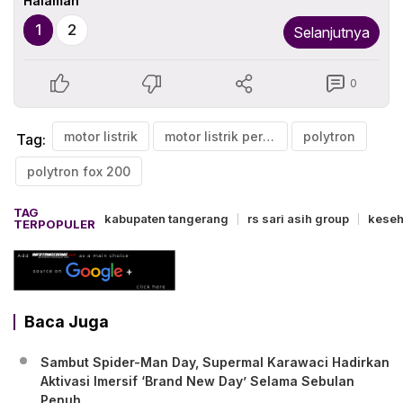
Halaman
1
2
Selanjutnya
0
motor listrik
motor listrik perempuan
polytron
Tag:
polytron fox 200
TAG
kabupaten tangerang
rs sari asih group
keseh
TERPOPULER
Baca Juga
Sambut Spider-Man Day, Supermal Karawaci Hadirkan
Aktivasi Imersif ‘Brand New Day’ Selama Sebulan
Penuh