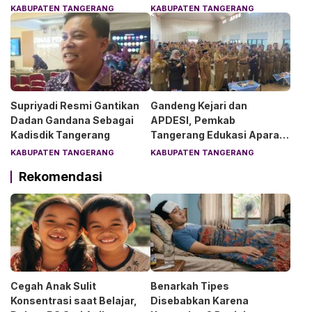
Rakyat di Curug
Pemilik Menangis Haru
KABUPATEN TANGERANG
KABUPATEN TANGERANG
Supriyadi Resmi Gantikan
Gandeng Kejari dan
Dadan Gandana Sebagai
APDESI, Pemkab
Kadisdik Tangerang
Tangerang Edukasi Aparat
Desa Soal Hukum
KABUPATEN TANGERANG
KABUPATEN TANGERANG
Rekomendasi
Cegah Anak Sulit
Benarkah Tipes
Konsentrasi saat Belajar,
Disebabkan Karena