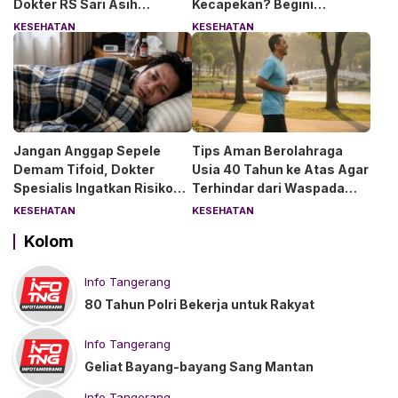
Dokter RS Sari Asih
Kecapekan? Begini
Anjurkan 6 Asupan Ini
Penjelasan Dokter RS Sari
KESEHATAN
KESEHATAN
Asih Bintaro
Jangan Anggap Sepele
Tips Aman Berolahraga
Demam Tifoid, Dokter
Usia 40 Tahun ke Atas Agar
Spesialis Ingatkan Risiko
Terhindar dari Waspada
Kebocoran Usus
“Angin Duduk”
KESEHATAN
KESEHATAN
Kolom
Info Tangerang
80 Tahun Polri Bekerja untuk Rakyat
Info Tangerang
Geliat Bayang-bayang Sang Mantan
Info Tangerang