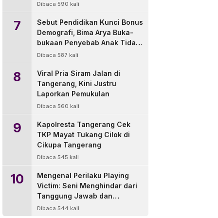
di Luar Wilayah
Dibaca 590 kali
7
Sebut Pendidikan Kunci Bonus
Demografi, Bima Arya Buka-
bukaan Penyebab Anak Tidak
Sekolah
Dibaca 587 kali
8
Viral Pria Siram Jalan di
Tangerang, Kini Justru
Laporkan Pemukulan
Dibaca 560 kali
9
Kapolresta Tangerang Cek
TKP Mayat Tukang Cilok di
Cikupa Tangerang
Dibaca 545 kali
10
Mengenal Perilaku Playing
Victim: Seni Menghindar dari
Tanggung Jawab dan
Solusinya
Dibaca 544 kali