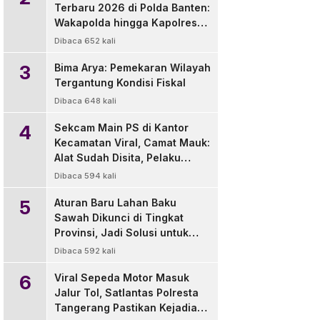
Terbaru 2026 di Polda Banten:
Wakapolda hingga Kapolres
Diganti
Dibaca 652 kali
3
Bima Arya: Pemekaran Wilayah
Tergantung Kondisi Fiskal
Dibaca 648 kali
4
Sekcam Main PS di Kantor
Kecamatan Viral, Camat Mauk:
Alat Sudah Disita, Pelaku
Disanksi Tegur
Dibaca 594 kali
5
Aturan Baru Lahan Baku
Sawah Dikunci di Tingkat
Provinsi, Jadi Solusi untuk
Pemda dan Pengembang
Dibaca 592 kali
6
Viral Sepeda Motor Masuk
Jalur Tol, Satlantas Polresta
Tangerang Pastikan Kejadian