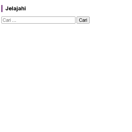
Jelajahi
Cari
untuk: