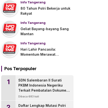
Info Tangerang
80 Tahun Polri Bekerja untuk
Rakyat
Info Tangerang
Geliat Bayang-bayang Sang
Mantan
Info Tangerang
Hari Lahir Pancasila:
Momentum Merawat
Persatuan di Tengah
Tantangan Global
Pos Terpopuler
1
SDN Salembaran II Surati
PKBM Indonesia Negeriku
Terkait Pembatalan Dokumen
Pengganti Ijazah
Dibaca 683 kali
2
Daftar Lengkap Mutasi Polri