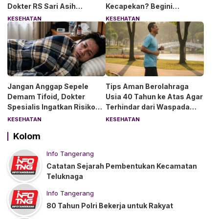
Dokter RS Sari Asih
Kecapekan? Begini
Anjurkan 6 Asupan Ini
Penjelasan Dokter RS Sari
KESEHATAN
KESEHATAN
Asih Bintaro
Jangan Anggap Sepele
Tips Aman Berolahraga
Demam Tifoid, Dokter
Usia 40 Tahun ke Atas Agar
Spesialis Ingatkan Risiko
Terhindar dari Waspada
Kebocoran Usus
“Angin Duduk”
KESEHATAN
KESEHATAN
Kolom
Info Tangerang
Catatan Sejarah Pembentukan Kecamatan
Teluknaga
Info Tangerang
80 Tahun Polri Bekerja untuk Rakyat