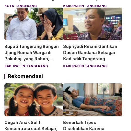
Chelsea dan AC Milan
Rakyat di Curug
KOTA TANGERANG
KABUPATEN TANGERANG
Bupati Tangerang Bangun
Supriyadi Resmi Gantikan
Ulang Rumah Warga di
Dadan Gandana Sebagai
Pakuhaji yang Roboh,
Kadisdik Tangerang
Pemilik Menangis Haru
KABUPATEN TANGERANG
KABUPATEN TANGERANG
Rekomendasi
Cegah Anak Sulit
Benarkah Tipes
Konsentrasi saat Belajar,
Disebabkan Karena