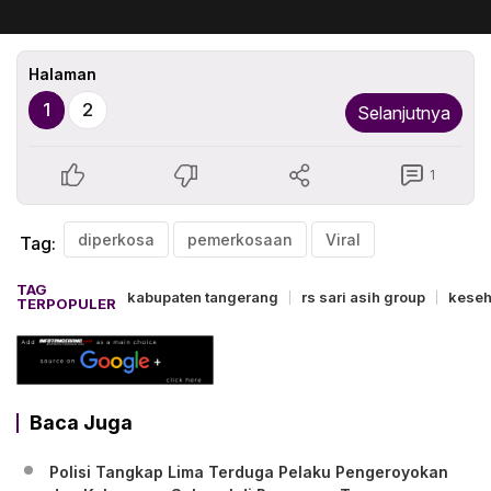
Halaman
1
2
Selanjutnya
1
diperkosa
pemerkosaan
Viral
Tag:
TAG
kabupaten tangerang
rs sari asih group
keseh
TERPOPULER
Baca Juga
Polisi Tangkap Lima Terduga Pelaku Pengeroyokan