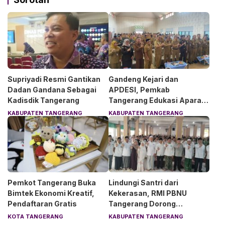
Supriyadi Resmi Gantikan
Gandeng Kejari dan
Dadan Gandana Sebagai
APDESI, Pemkab
Kadisdik Tangerang
Tangerang Edukasi Aparat
Desa Soal Hukum
KABUPATEN TANGERANG
KABUPATEN TANGERANG
Pemkot Tangerang Buka
Lindungi Santri dari
Bimtek Ekonomi Kreatif,
Kekerasan, RMI PBNU
Pendaftaran Gratis
Tangerang Dorong
Lingkungan Pesantren
KOTA TANGERANG
KABUPATEN TANGERANG
Aman dan Nyaman