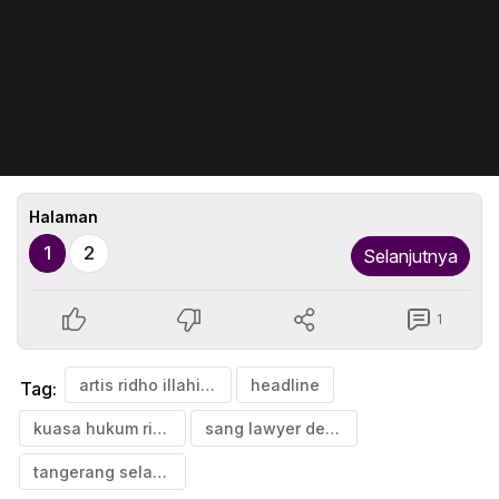
Halaman
1
2
Selanjutnya
1
artis ridho illahi diduga tertipu
headline
Tag:
kuasa hukum ridho illahi
sang lawyer dedi dj
tangerang selatan