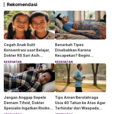
Rekomendasi
Cegah Anak Sulit
Benarkah Tipes
Konsentrasi saat Belajar,
Disebabkan Karena
Dokter RS Sari Asih
Kecapekan? Begini
Anjurkan 6 Asupan Ini
Penjelasan Dokter RS Sari
KESEHATAN
KESEHATAN
Asih Bintaro
Jangan Anggap Sepele
Tips Aman Berolahraga
Demam Tifoid, Dokter
Usia 40 Tahun ke Atas Agar
Spesialis Ingatkan Risiko
Terhindar dari Waspada
Kebocoran Usus
“Angin Duduk”