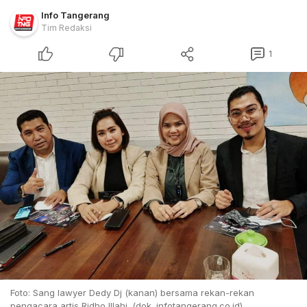
Info Tangerang
Tim Redaksi
1
Foto: Sang lawyer Dedy Dj (kanan) bersama rekan-rekan
pengacara artis Ridho Illahi. (dok. infotangerang.co.id)