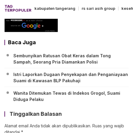
TAG
kabupaten tangerang
rs sari asih group
keseh
TERPOPULER
Baca Juga
Sembunyikan Ratusan Obat Keras dalam Tong
Sampah, Seorang Pria Diamankan Polisi
Istri Laporkan Dugaan Penyekapan dan Penganiayaan
Suami di Kawasan BLP Pakuhaji
Wanita Ditemukan Tewas di Indekos Grogol, Suami
Diduga Pelaku
Tinggalkan Balasan
Alamat email Anda tidak akan dipublikasikan.
Ruas yang wajib
ditandai
*