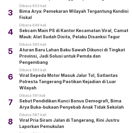
Dibaca 653 kali
3
Bima Arya: Pemekaran Wilayah Tergantung Kondisi
Fiskal
Dibaca 649 kali
4
Sekcam Main PS di Kantor Kecamatan Viral, Camat
Mauk: Alat Sudah Disita, Pelaku Disanksi Tegur
Dibaca 595 kali
5
Aturan Baru Lahan Baku Sawah Dikunci di Tingkat
Provinsi, Jadi Solusi untuk Pemda dan
Pengembang
Dibaca 593 kali
6
Viral Sepeda Motor Masuk Jalur Tol, Satlantas
Polresta Tangerang Pastikan Kejadian di Luar
Wilayah
Dibaca 591 kali
7
Sebut Pendidikan Kunci Bonus Demografi, Bima
Arya Buka-bukaan Penyebab Anak Tidak Sekolah
Dibaca 587 kali
8
Viral Pria Siram Jalan di Tangerang, Kini Justru
Laporkan Pemukulan