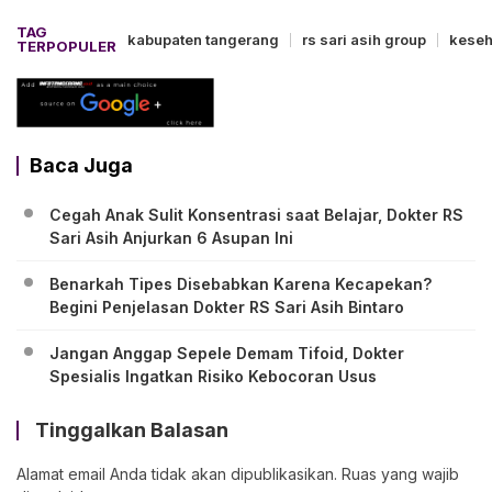
TAG
kabupaten tangerang
rs sari asih group
keseh
TERPOPULER
Baca Juga
Cegah Anak Sulit Konsentrasi saat Belajar, Dokter RS
Sari Asih Anjurkan 6 Asupan Ini
Benarkah Tipes Disebabkan Karena Kecapekan?
Begini Penjelasan Dokter RS Sari Asih Bintaro
Jangan Anggap Sepele Demam Tifoid, Dokter
Spesialis Ingatkan Risiko Kebocoran Usus
Tinggalkan Balasan
Alamat email Anda tidak akan dipublikasikan.
Ruas yang wajib