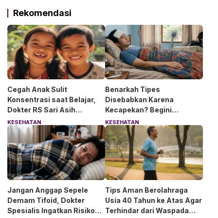
Rekomendasi
Cegah Anak Sulit
Benarkah Tipes
Konsentrasi saat Belajar,
Disebabkan Karena
Dokter RS Sari Asih
Kecapekan? Begini
Anjurkan 6 Asupan Ini
Penjelasan Dokter RS Sari
KESEHATAN
KESEHATAN
Asih Bintaro
Jangan Anggap Sepele
Tips Aman Berolahraga
Demam Tifoid, Dokter
Usia 40 Tahun ke Atas Agar
Spesialis Ingatkan Risiko
Terhindar dari Waspada