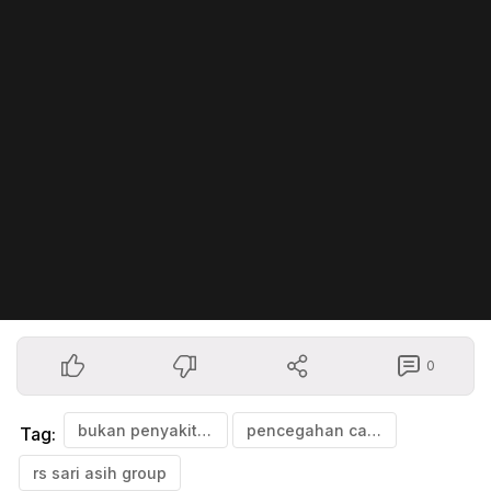
0
bukan penyakit sepele
pencegahan cacingan
Tag:
rs sari asih group