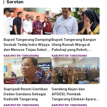
Sorotan
Bupati Tangerang Dampingi
Bupati Tangerang Bangun
Seskab Teddy Indra Wijaya
Ulang Rumah Warga di
dan Mensos Tinjau Sekolah
Pakuhaji yang Roboh,
Rakyat di Curug
Pemilik Menangis Haru
KABUPATEN TANGERANG
KABUPATEN TANGERANG
Supriyadi Resmi Gantikan
Gandeng Kejari dan
Dadan Gandana Sebagai
APDESI, Pemkab
Kadisdik Tangerang
Tangerang Edukasi Aparat
Desa Soal Hukum
KABUPATEN TANGERANG
KABUPATEN TANGERANG