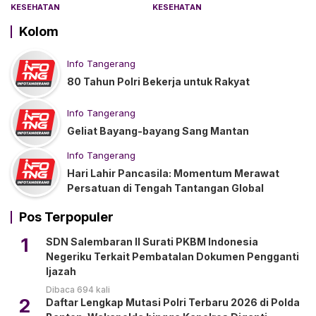
Kebocoran Usus
“Angin Duduk”
KESEHATAN
KESEHATAN
Kolom
Info Tangerang
80 Tahun Polri Bekerja untuk Rakyat
Info Tangerang
Geliat Bayang-bayang Sang Mantan
Info Tangerang
Hari Lahir Pancasila: Momentum Merawat
Persatuan di Tengah Tantangan Global
Pos Terpopuler
1
SDN Salembaran II Surati PKBM Indonesia
Negeriku Terkait Pembatalan Dokumen Pengganti
Ijazah
Dibaca 694 kali
2
Daftar Lengkap Mutasi Polri Terbaru 2026 di Polda