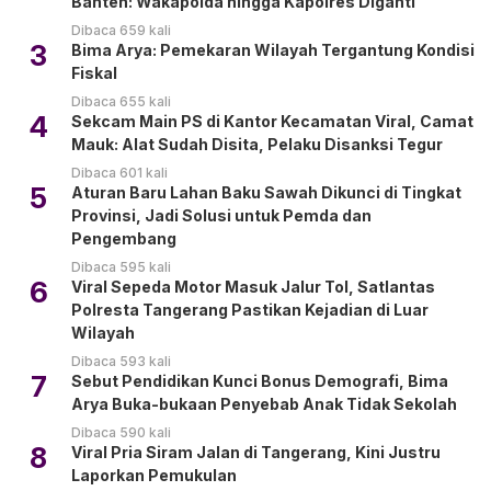
Banten: Wakapolda hingga Kapolres Diganti
Dibaca 659 kali
3
Bima Arya: Pemekaran Wilayah Tergantung Kondisi
Fiskal
Dibaca 655 kali
4
Sekcam Main PS di Kantor Kecamatan Viral, Camat
Mauk: Alat Sudah Disita, Pelaku Disanksi Tegur
Dibaca 601 kali
5
Aturan Baru Lahan Baku Sawah Dikunci di Tingkat
Provinsi, Jadi Solusi untuk Pemda dan
Pengembang
Dibaca 595 kali
6
Viral Sepeda Motor Masuk Jalur Tol, Satlantas
Polresta Tangerang Pastikan Kejadian di Luar
Wilayah
Dibaca 593 kali
7
Sebut Pendidikan Kunci Bonus Demografi, Bima
Arya Buka-bukaan Penyebab Anak Tidak Sekolah
Dibaca 590 kali
8
Viral Pria Siram Jalan di Tangerang, Kini Justru
Laporkan Pemukulan