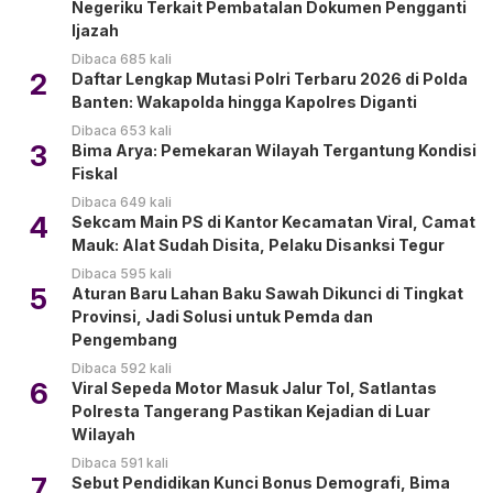
Negeriku Terkait Pembatalan Dokumen Pengganti
Ijazah
Dibaca 685 kali
2
Daftar Lengkap Mutasi Polri Terbaru 2026 di Polda
Banten: Wakapolda hingga Kapolres Diganti
Dibaca 653 kali
3
Bima Arya: Pemekaran Wilayah Tergantung Kondisi
Fiskal
Dibaca 649 kali
4
Sekcam Main PS di Kantor Kecamatan Viral, Camat
Mauk: Alat Sudah Disita, Pelaku Disanksi Tegur
Dibaca 595 kali
5
Aturan Baru Lahan Baku Sawah Dikunci di Tingkat
Provinsi, Jadi Solusi untuk Pemda dan
Pengembang
Dibaca 592 kali
6
Viral Sepeda Motor Masuk Jalur Tol, Satlantas
Polresta Tangerang Pastikan Kejadian di Luar
Wilayah
Dibaca 591 kali
7
Sebut Pendidikan Kunci Bonus Demografi, Bima