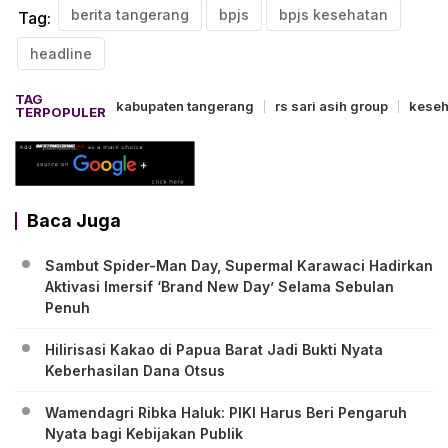
berita tangerang
bpjs
bpjs kesehatan
Tag:
headline
TAG
kabupaten tangerang
rs sari asih group
keseh
TERPOPULER
Baca Juga
Sambut Spider-Man Day, Supermal Karawaci Hadirkan
Aktivasi Imersif ‘Brand New Day’ Selama Sebulan
Penuh
Hilirisasi Kakao di Papua Barat Jadi Bukti Nyata
Keberhasilan Dana Otsus
Wamendagri Ribka Haluk: PIKI Harus Beri Pengaruh
Nyata bagi Kebijakan Publik