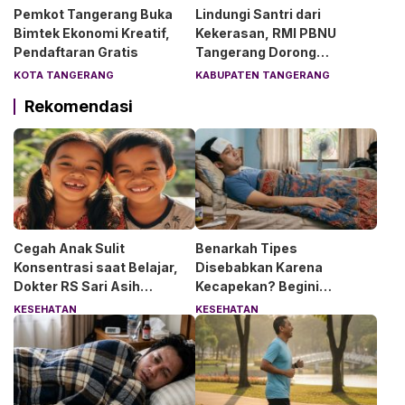
Pemkot Tangerang Buka
Lindungi Santri dari
Bimtek Ekonomi Kreatif,
Kekerasan, RMI PBNU
Pendaftaran Gratis
Tangerang Dorong
Lingkungan Pesantren
KOTA TANGERANG
KABUPATEN TANGERANG
Aman dan Nyaman
Rekomendasi
Cegah Anak Sulit
Benarkah Tipes
Konsentrasi saat Belajar,
Disebabkan Karena
Dokter RS Sari Asih
Kecapekan? Begini
Anjurkan 6 Asupan Ini
Penjelasan Dokter RS Sari
KESEHATAN
KESEHATAN
Asih Bintaro