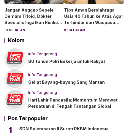
Jangan Anggap Sepele
Tips Aman Berolahraga
Demam Tifoid, Dokter
Usia 40 Tahun ke Atas Agar
Spesialis Ingatkan Risiko
Terhindar dari Waspada
Kebocoran Usus
“Angin Duduk”
KESEHATAN
KESEHATAN
Kolom
Info Tangerang
80 Tahun Polri Bekerja untuk Rakyat
Info Tangerang
Geliat Bayang-bayang Sang Mantan
Info Tangerang
Hari Lahir Pancasila: Momentum Merawat
Persatuan di Tengah Tantangan Global
Pos Terpopuler
1
SDN Salembaran II Surati PKBM Indonesia