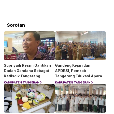
Sorotan
Supriyadi Resmi Gantikan
Gandeng Kejari dan
Dadan Gandana Sebagai
APDESI, Pemkab
Kadisdik Tangerang
Tangerang Edukasi Aparat
Desa Soal Hukum
KABUPATEN TANGERANG
KABUPATEN TANGERANG