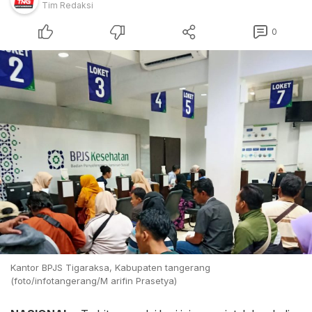
Tim Redaksi
0
Kantor BPJS Tigaraksa, Kabupaten tangerang
(foto/infotangerang/M arifin Prasetya)